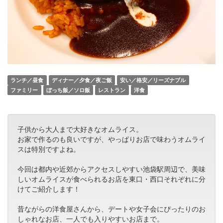
ランチ／昼食
ディナー／夕食／夜ご飯
安い／格安／リーズナブル
ファミリー
ぼっち飯／ソロ飯
レストラン
洋食
子供から大人まで大好きなオムライス。
お家で作るのも良いですが、やっぱりお店で味わうオムライ
スは特別ですよね。
今回は都内や近郊からアクセスしやすい池袋駅周辺で、美味
しいオムライスが食べられるお店を東口・西口それぞれに分
けてご紹介します！
昔ながらの洋食屋さんから、デートや女子会にぴったりのお
しゃれなお店、一人でも入りやすいお店まで。