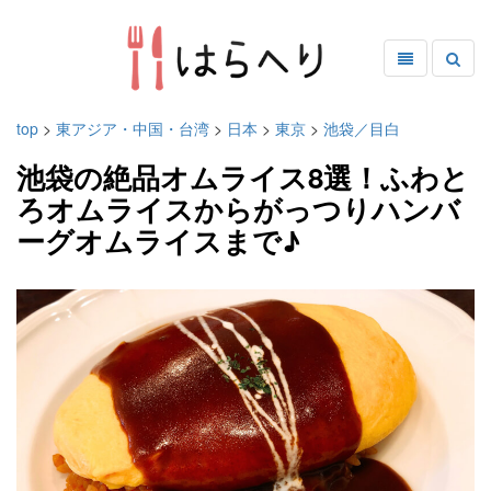
top
>
東アジア・中国・台湾
>
日本
>
東京
>
池袋／目白
池袋の絶品オムライス8選！ふわと
ろオムライスからがっつりハンバ
ーグオムライスまで♪