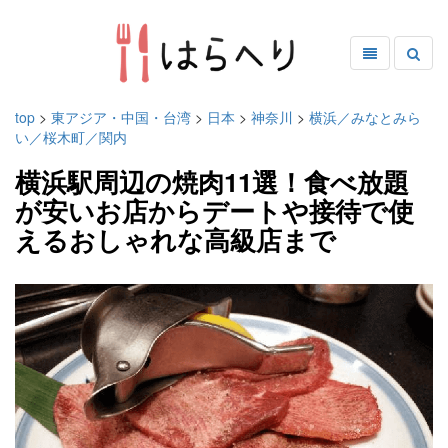
top
>
東アジア・中国・台湾
>
日本
>
神奈川
>
横浜／みなとみら
い／桜木町／関内
横浜駅周辺の焼肉11選！食べ放題
が安いお店からデートや接待で使
えるおしゃれな高級店まで