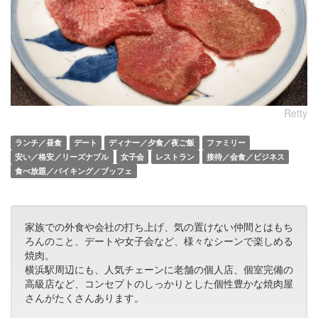
Retty
ランチ／昼食
デート
ディナー／夕食／夜ご飯
ファミリー
安い／格安／リーズナブル
女子会
レストラン
接待／会食／ビジネス
食べ放題／バイキング／ブッフェ
家族での外食や会社の打ち上げ、気の置けない仲間とはもち
ろんのこと、デートや女子会など、様々なシーンで楽しめる
焼肉。
横浜駅周辺にも、人気チェーンに老舗の個人店、個室完備の
高級店など、コンセプトのしっかりとした個性豊かな焼肉屋
さんがたくさんあります。