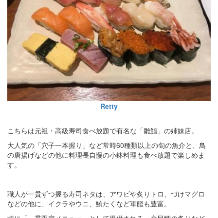
Retty
こちらは元祖・高級寿司食べ放題で有名な「雛鮨」の姉妹店。
大人気の「穴子一本握り」など常時60種類以上の旬の魚介と、鳥
の唐揚げなどの他に料理長自慢の小鉢料理も食べ放題で楽しめま
す。
職人が一貫ずつ握る寿司ネタは、アワビや炙りトロ、づけマグロ
などの他に、イクラやウニ、鮪たくなど軍艦も豊富。