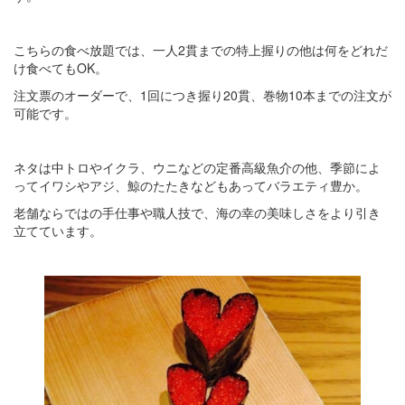
こちらの食べ放題では、一人2貫までの特上握りの他は何をどれだ
け食べてもOK。
注文票のオーダーで、1回につき握り20貫、巻物10本までの注文が
可能です。
ネタは中トロやイクラ、ウニなどの定番高級魚介の他、季節によ
ってイワシやアジ、鯨のたたきなどもあってバラエティ豊か。
老舗ならではの手仕事や職人技で、海の幸の美味しさをより引き
立てています。