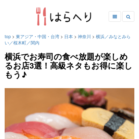
top
>
東アジア・中国・台湾
>
日本
>
神奈川
>
横浜／みなとみら
い／桜木町／関内
横浜でお寿司の食べ放題が楽しめ
るお店3選！高級ネタもお得に楽し
もう♪