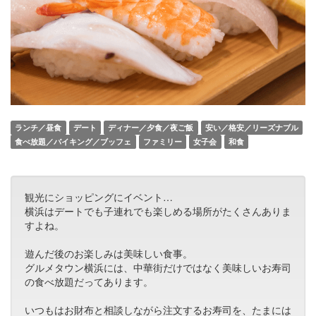
ランチ／昼食
デート
ディナー／夕食／夜ご飯
安い／格安／リーズナブル
食べ放題／バイキング／ブッフェ
ファミリー
女子会
和食
観光にショッピングにイベント…
横浜はデートでも子連れでも楽しめる場所がたくさんありま
すよね。
遊んだ後のお楽しみは美味しい食事。
グルメタウン横浜には、中華街だけではなく美味しいお寿司
の食べ放題だってあります。
いつもはお財布と相談しながら注文するお寿司を、たまには