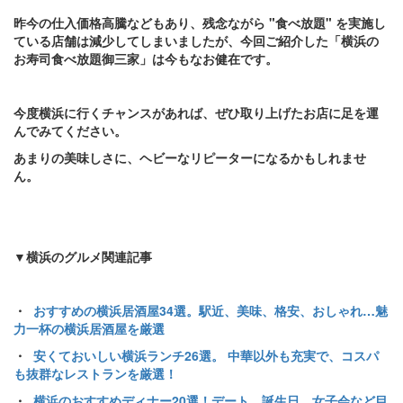
昨今の仕入価格高騰などもあり、残念ながら "食べ放題" を実施し
ている店舗は減少してしまいましたが、今回ご紹介した「横浜の
お寿司食べ放題御三家」は今もなお健在です。
今度横浜に行くチャンスがあれば、ぜひ取り上げたお店に足を運
んでみてください。
あまりの美味しさに、ヘビーなリピーターになるかもしれませ
ん。
▼横浜のグルメ関連記事
・
おすすめの横浜居酒屋34選。駅近、美味、格安、おしゃれ…魅
力一杯の横浜居酒屋を厳選
・
安くておいしい横浜ランチ26選。 中華以外も充実で、コスパ
も抜群なレストランを厳選！
・
横浜のおすすめディナー20選！デート、誕生日、女子会など目