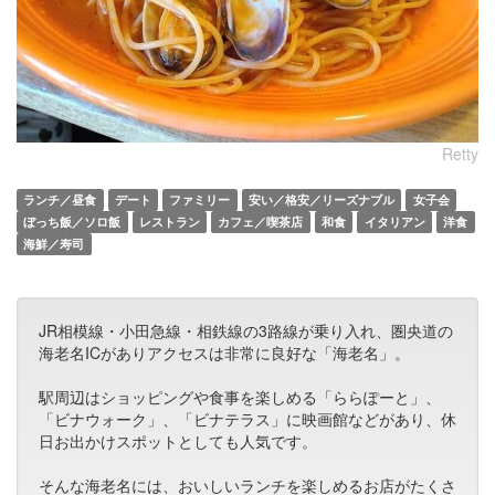
Retty
ランチ／昼食
デート
ファミリー
安い／格安／リーズナブル
女子会
ぼっち飯／ソロ飯
レストラン
カフェ／喫茶店
和食
イタリアン
洋食
海鮮／寿司
JR相模線・小田急線・相鉄線の3路線が乗り入れ、圏央道の
海老名ICがありアクセスは非常に良好な「海老名」。
駅周辺はショッピングや食事を楽しめる「ららぽーと」、
「ビナウォーク」、「ビナテラス」に映画館などがあり、休
日お出かけスポットとしても人気です。
そんな海老名には、おいしいランチを楽しめるお店がたくさ