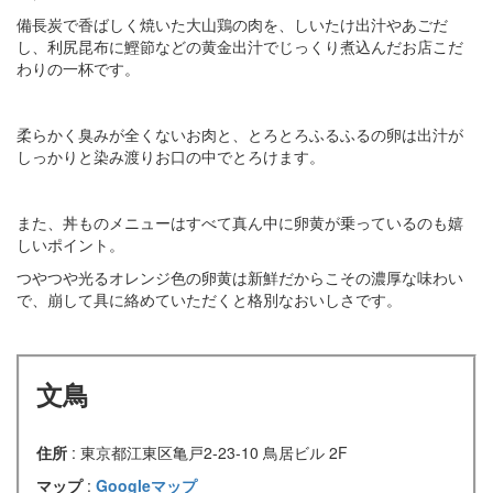
備長炭で香ばしく焼いた大山鶏の肉を、しいたけ出汁やあごだ
し、利尻昆布に鰹節などの黄金出汁でじっくり煮込んだお店こだ
わりの一杯です。
柔らかく臭みが全くないお肉と、とろとろふるふるの卵は出汁が
しっかりと染み渡りお口の中でとろけます。
また、丼ものメニューはすべて真ん中に卵黄が乗っているのも嬉
しいポイント。
つやつや光るオレンジ色の卵黄は新鮮だからこその濃厚な味わい
で、崩して具に絡めていただくと格別なおいしさです。
文鳥
住所
: 東京都江東区亀戸2-23-10 鳥居ビル 2F
マップ
:
Googleマップ