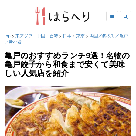
top
>
東アジア・中国・台湾
>
日本
>
東京
>
両国／錦糸町／亀戸
／新小岩
亀戸のおすすめランチ9選！名物の
亀戸餃子から和食まで安くて美味
しい人気店を紹介