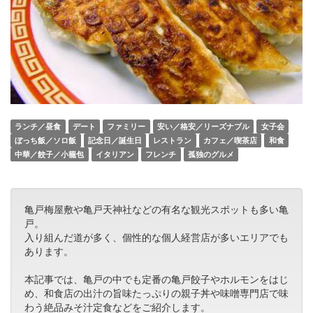
ランチ／昼食
デート
ファミリー
安い／格安／リーズナブル
女子会
ぼっち飯／ソロ飯
記念日／誕生日
レストラン
カフェ／喫茶店
和食
中華／餃子／小籠包
イタリアン
フレンチ
孤独のグルメ
亀戸梅屋敷や亀戸天神社などの有名な観光スポットも多い亀
戸。
入り組んだ道が多く、個性的な個人経営店が多いエリアでも
あります。
本記事では、亀戸の中でも定番の亀戸餃子やホルモンをはじ
め、和食店の出汁の旨味たっぷりの親子丼や味噌専門店で味
わう絶品みそ汁定食などをご紹介します。