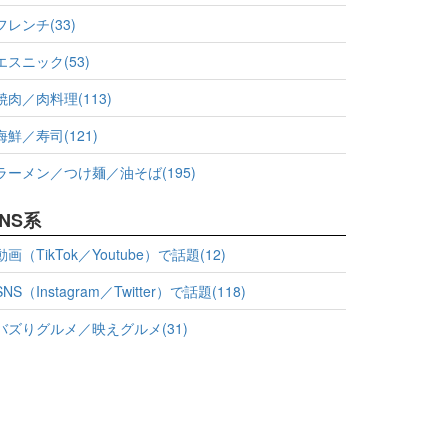
フレンチ(33)
エスニック(53)
焼肉／肉料理(113)
海鮮／寿司(121)
ラーメン／つけ麺／油そば(195)
NS系
動画（TikTok／Youtube）で話題(12)
SNS（Instagram／Twitter）で話題(118)
バズりグルメ／映えグルメ(31)