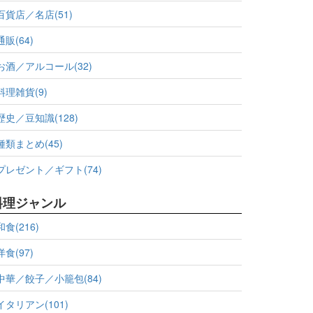
百貨店／名店(51)
通販(64)
お酒／アルコール(32)
料理雑貨(9)
歴史／豆知識(128)
種類まとめ(45)
プレゼント／ギフト(74)
料理ジャンル
和食(216)
洋食(97)
中華／餃子／小籠包(84)
イタリアン(101)