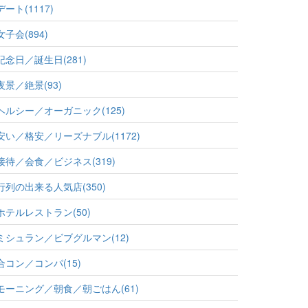
デート(1117)
女子会(894)
記念日／誕生日(281)
夜景／絶景(93)
ヘルシー／オーガニック(125)
安い／格安／リーズナブル(1172)
接待／会食／ビジネス(319)
行列の出来る人気店(350)
ホテルレストラン(50)
ミシュラン／ビブグルマン(12)
合コン／コンパ(15)
モーニング／朝食／朝ごはん(61)