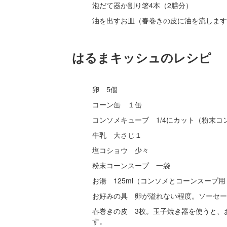
泡だて器か割り箸4本（2膳分）
油を出すお皿（春巻きの皮に油を流します
はるまキッシュのレシピ
卵 5個
コーン缶 １缶
コンソメキューブ 1/4にカット（粉末コン
牛乳 大さじ１
塩コショウ 少々
粉末コーンスープ 一袋
お湯 125ml（コンソメとコーンスープ用
お好みの具 卵が溢れない程度。ソーセー
春巻きの皮 3枚。玉子焼き器を使うと、
す。