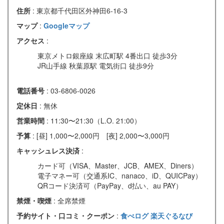
住所
: 東京都千代田区外神田6-16-3
マップ
:
Googleマップ
アクセス
:
東京メトロ銀座線 末広町駅 4番出口 徒歩3分
JR山手線 秋葉原駅 電気街口 徒歩9分
電話番号
: 03-6806-0026
定休日
: 無休
営業時間
: 11:30〜21:30（L.O. 21:00）
予算
: [昼] 1,000〜2,000円 [夜] 2,000〜3,000円
キャッシュレス決済
:
カード可（VISA、Master、JCB、AMEX、Diners）
電子マネー可（交通系IC、nanaco、iD、QUICPay）
QRコード決済可（PayPay、d払い、au PAY）
禁煙・喫煙
: 全席禁煙
予約サイト・口コミ・クーポン
:
食べログ
楽天ぐるなび