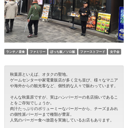
ランチ／昼食
ファミリー
ぼっち飯／ソロ飯
ファーストフード
女子会
秋葉原といえば、オタクの聖地。
ゲームセンターや家電量販店が多く立ち並び、様々なマニア
や海外からの観光客など、個性的な人々で賑わっています。
そんな秋葉原ですが、実はハンバーガーの名店揃いであるこ
とをご存知でしょうか。
肉汁たっぷりのボリューミーなバーガーから、チーズまみれ
の個性派バーガーまで種類が豊富。
人気のバーガー食べ放題を実施しているお店もあります。