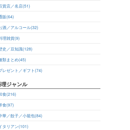
百貨店／名店(51)
通販(64)
お酒／アルコール(32)
料理雑貨(9)
歴史／豆知識(128)
種類まとめ(45)
プレゼント／ギフト(74)
料理ジャンル
和食(216)
洋食(97)
中華／餃子／小籠包(84)
イタリアン(101)