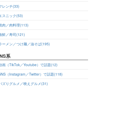
フレンチ(33)
エスニック(53)
焼肉／肉料理(113)
海鮮／寿司(121)
ラーメン／つけ麺／油そば(195)
NS系
動画（TikTok／Youtube）で話題(12)
SNS（Instagram／Twitter）で話題(118)
バズりグルメ／映えグルメ(31)