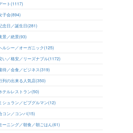
デート(1117)
女子会(894)
記念日／誕生日(281)
夜景／絶景(93)
ヘルシー／オーガニック(125)
安い／格安／リーズナブル(1172)
接待／会食／ビジネス(319)
行列の出来る人気店(350)
ホテルレストラン(50)
ミシュラン／ビブグルマン(12)
合コン／コンパ(15)
モーニング／朝食／朝ごはん(61)