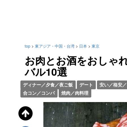
top
>
東アジア・中国・台湾
>
日本
>
東京
お肉とお酒をおしゃ
バル10選
ディナー／夕食／夜ご飯
デート
安い／格安／
合コン／コンパ
焼肉／肉料理