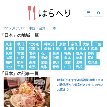
top
>
東アジア・中国・台湾
>
日本
「日本」の地域一覧
東京
秋田
北海道
神奈川
京都
奈良
大阪
千葉
兵庫
福岡
和歌山
愛知
岡山
埼玉
栃木
広島
茨城
宮城
岩手
石川
新潟
福島
群馬
静岡
滋賀
山梨
長野
長崎
沖縄
熊本
徳島
富山
福井
岐阜
高知
愛媛
香川
佐賀
宮崎
鹿児島
大分
三重
山形
鳥取
青森
山口
島根
「日本」の記事一覧
錦糸町のおすすめ居酒屋20選！コス
パ最強店から個室付きのおしゃれな
お店まで