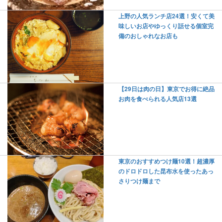
上野の人気ランチ店24選！安くて美
味しいお店やゆっくり話せる個室完
備のおしゃれなお店も
【29日は肉の日】東京でお得に絶品
お肉を食べられる人気店13選
東京のおすすめつけ麺10選！超濃厚
のドロドロした昆布水を使ったあっ
さりつけ麺まで