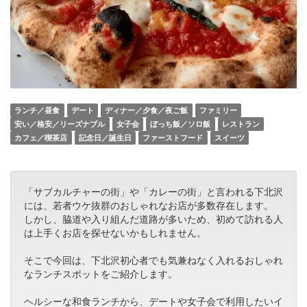
ランチ／昼食
デート
ディナー／夕食／夜ご飯
ファミリー
安い／格安／リーズナブル
女子会
ぼっち飯／ソロ飯
レストラン
カフェ／喫茶店
記念日／誕生日
ファーストフード
スイーツ
「サブカルチャーの街」や「カレーの街」と言われる下北沢
には、若者ウケ抜群のおしゃれなお店が多数存在します。
しかし、脇道や入り組んだ道路が多いため、初めて訪れる人
は上手くお店を探せないかもしれません。
そこで今回は、下北沢初心者でも気兼ねなく入れるおしゃれ
なランチスポットをご紹介します。
ヘルシーな和食ランチから、デートや女子会で利用したいイ