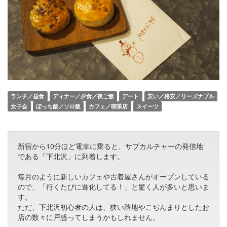
ランチ／昼食
ディナー／夕食／夜ご飯
デート
安い／格安／リーズナブル
女子会
ぼっち飯／ソロ飯
カフェ／喫茶店
スイーツ
新宿から10分ほど電車に乗ると、サブカルチャーの発信地
である「下北沢」に到着します。
毎月のように新しいカフェや古着屋さんがオープンしている
ので、「行くたびに進化してる！」と驚く人が多いと思いま
す。
ただ、下北沢初心者の人は、狭い路地やこぢんまりとしたお
店の数々に戸惑ってしまうかもしれません。