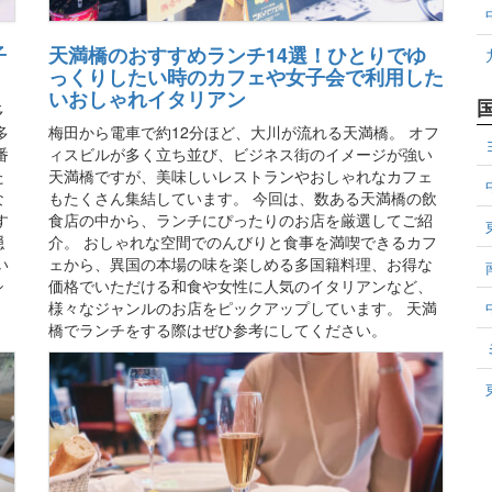
子
天満橋のおすすめランチ14選！ひとりでゆ
っくりしたい時のカフェや女子会で利用した
いおしゃれイタリアン
多
多
梅田から電車で約12分ほど、大川が流れる天満橋。 オフ
番
ィスビルが多く立ち並び、ビジネス街のイメージが強い
た
天満橋ですが、美味しいレストランやおしゃれなカフェ
な
もたくさん集結しています。 今回は、数ある天満橋の飲
す
食店の中から、ランチにぴったりのお店を厳選してご紹
隠
介。 おしゃれな空間でのんびりと食事を満喫できるカフ
い
ェから、異国の本場の味を楽しめる多国籍料理、お得な
シ
価格でいただける和食や女性に人気のイタリアンなど、
様々なジャンルのお店をピックアップしています。 天満
橋でランチをする際はぜひ参考にしてください。