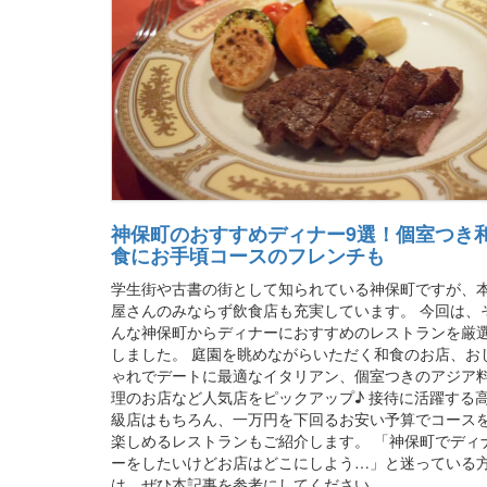
神保町のおすすめディナー9選！個室つき
食にお手頃コースのフレンチも
学生街や古書の街として知られている神保町ですが、
屋さんのみならず飲食店も充実しています。 今回は、
んな神保町からディナーにおすすめのレストランを厳
しました。 庭園を眺めながらいただく和食のお店、お
ゃれでデートに最適なイタリアン、個室つきのアジア
理のお店など人気店をピックアップ♪ 接待に活躍する
級店はもちろん、一万円を下回るお安い予算でコース
楽しめるレストランもご紹介します。 「神保町でディ
ーをしたいけどお店はどこにしよう…」と迷っている
は、ぜひ本記事を参考にしてください。