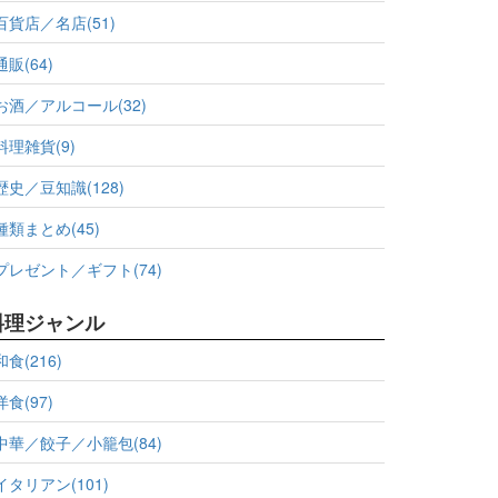
百貨店／名店(51)
通販(64)
お酒／アルコール(32)
料理雑貨(9)
歴史／豆知識(128)
種類まとめ(45)
プレゼント／ギフト(74)
料理ジャンル
和食(216)
洋食(97)
中華／餃子／小籠包(84)
イタリアン(101)