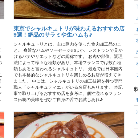
東京でシャルキュトリが味わえるおすすめ店
9選！絶品のサラミや生ハムも♪
シャルキュトリとは、主に豚肉を使った食肉加工品のこ
ビ
と。 身近なハムやソーセージのほか、レストランで見か
訪
けるパテやリエットなどの総称です。 お肉や部位、調理
つ
法によって様々な種類があり、本場フランスでは数百種
と
類もあると言われるシャルキュトリ。 最近では日本国内
こ
でも本格的なシャルキュトリを楽しめるお店が増えてき
質
ました。 中には、シャルキュトリの加工技術を持つ専門
い
職人「シャルキュティエ」がいる名店もあります。 本記
テ
事で取り上げるおすすめ店を参考に、個性溢れるフラン
し
ス伝統の美味をぜひご自身の舌でお試しあれ♪