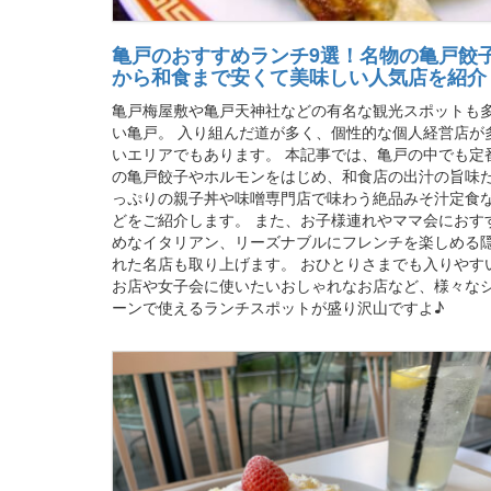
亀戸のおすすめランチ9選！名物の亀戸餃
から和食まで安くて美味しい人気店を紹介
亀戸梅屋敷や亀戸天神社などの有名な観光スポットも
い亀戸。 入り組んだ道が多く、個性的な個人経営店が
いエリアでもあります。 本記事では、亀戸の中でも定
の亀戸餃子やホルモンをはじめ、和食店の出汁の旨味
っぷりの親子丼や味噌専門店で味わう絶品みそ汁定食
どをご紹介します。 また、お子様連れやママ会におす
めなイタリアン、リーズナブルにフレンチを楽しめる
れた名店も取り上げます。 おひとりさまでも入りやす
お店や女子会に使いたいおしゃれなお店など、様々な
ーンで使えるランチスポットが盛り沢山ですよ♪