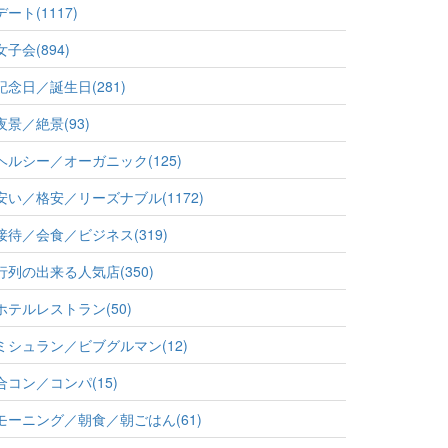
デート(1117)
女子会(894)
記念日／誕生日(281)
夜景／絶景(93)
ヘルシー／オーガニック(125)
安い／格安／リーズナブル(1172)
接待／会食／ビジネス(319)
行列の出来る人気店(350)
ホテルレストラン(50)
ミシュラン／ビブグルマン(12)
合コン／コンパ(15)
モーニング／朝食／朝ごはん(61)