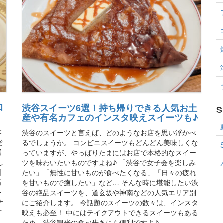
和
渋谷スイーツ6選！持ち帰りできる人気お土
S
産や有名カフェのインスタ映えスイーツも♪
本
渋谷のスイーツと言えば、どのようなお店を思い浮かべ
そ
るでしょうか。 コンビニスイーツもどんどん美味しくな
選
っていますが、やっぱりたまにはお店で本格的なスイー
し
ツを味わいたいものですよね♪ 「渋谷で女子会を楽しみ
料
たい」「無性に甘いものが食べたくなる」「日々の疲れ
高
を甘いもので癒したい」など… そんな時に堪能したい渋
を
谷の絶品スイーツを、道玄坂や神南などの人気エリア別
ナ
にご紹介します。 今話題のスイーツの数々は、インスタ
方
映えも必至！ 中にはテイクアウトできるスイーツもある
ため、渋谷観光の食べ歩きにも便利ですよ♪