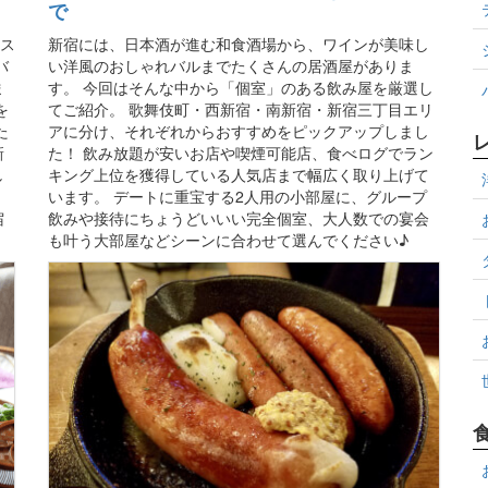
で
ネス
新宿には、日本酒が進む和食酒場から、ワインが美味し
バ
い洋風のおしゃれバルまでたくさんの居酒屋がありま
ま
す。 今回はそんな中から「個室」のある飲み屋を厳選し
を
てご紹介。 歌舞伎町・西新宿・南新宿・新宿三丁目エリ
た
アに分け、それぞれからおすすめをピックアップしまし
新
た！ 飲み放題が安いお店や喫煙可能店、食べログでラン
し
キング上位を獲得している人気店まで幅広く取り上げて
、
います。 デートに重宝する2人用の小部屋に、グループ
宿
飲みや接待にちょうどいいい完全個室、大人数での宴会
も叶う大部屋などシーンに合わせて選んでください♪