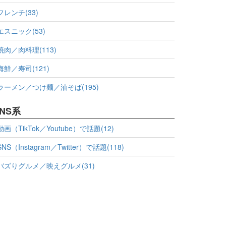
フレンチ(33)
エスニック(53)
焼肉／肉料理(113)
海鮮／寿司(121)
ラーメン／つけ麺／油そば(195)
NS系
動画（TikTok／Youtube）で話題(12)
SNS（Instagram／Twitter）で話題(118)
バズりグルメ／映えグルメ(31)