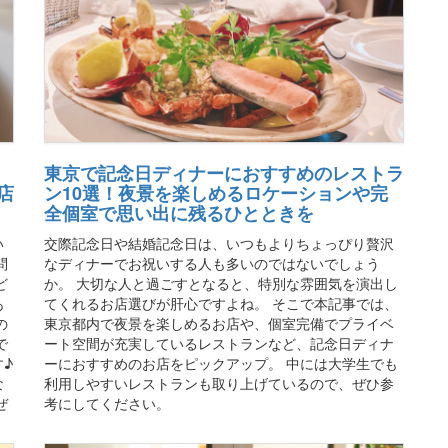
東京で記念日ディナーにおすすめのレストラ
店
ン10選！夜景を楽しめるロケーションや完
全個室で思い出に残るひとときを
い
交際記念日や結婚記念日は、いつもよりちょっぴり贅沢
問
なディナーでお祝いする人も多いのではないでしょう
ど
か。 大切な人と過ごすとなると、特別な雰囲気を演出し
あ
てくれるお店選びが肝心ですよね。 そこで本記事では、
の
東京都内で夜景を楽しめるお店や、個室完備でプライベ
で
ート空間が充実しているレストランなど、記念日ディナ
♪
ーにおすすめのお店をピックアップ。 中には大学生でも
な
利用しやすいレストランも取り上げているので、ぜひ参
ぜ
考にしてください。