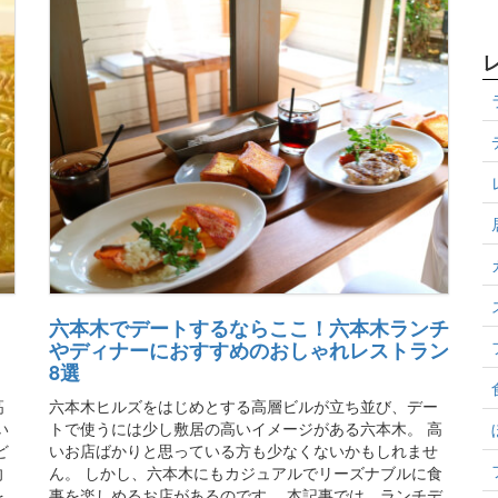
六本木でデートするならここ！六本木ランチ
やディナーにおすすめのおしゃれレストラン
8選
。
高
六本木ヒルズをはじめとする高層ビルが立ち並び、デー
い
トで使うには少し敷居の高いイメージがある六本木。 高
ど
いお店ばかりと思っている方も少なくないかもしれませ
向
ん。 しかし、六本木にもカジュアルでリーズナブルに食
を
事を楽しめるお店があるのです。 本記事では、ランチデ