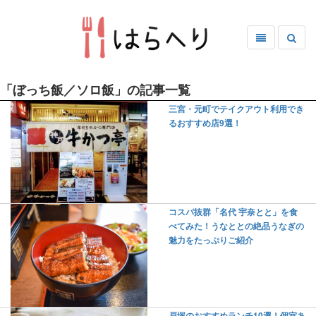
「ぼっち飯／ソロ飯」の記事一覧
三宮・元町でテイクアウト利用でき
るおすすめ店9選！
コスパ抜群「名代 宇奈とと」を食
べてみた！うなととの絶品うなぎの
魅力をたっぷりご紹介
戸塚のおすすめランチ10選！個室あ