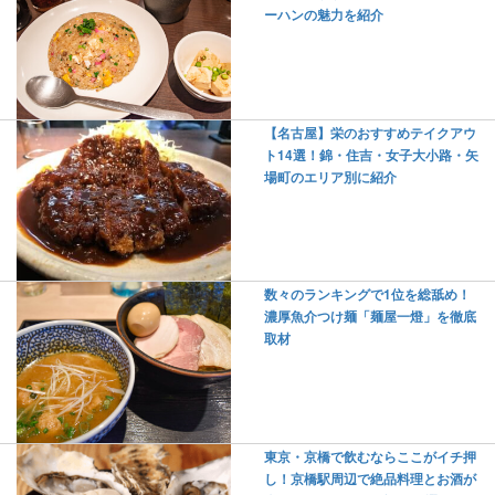
ーハンの魅力を紹介
【名古屋】栄のおすすめテイクアウ
ト14選！錦・住吉・女子大小路・矢
場町のエリア別に紹介
数々のランキングで1位を総舐め！
濃厚魚介つけ麺「麺屋一燈」を徹底
取材
東京・京橋で飲むならここがイチ押
し！京橋駅周辺で絶品料理とお酒が