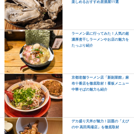
楽しめるおすすめ居酒屋11選
ラーメン凪に行ってみた！人気の超
濃厚煮干しラーメンやお店の魅力を
たっぷり紹介
京都老舗ラーメン店「新副菜館」麻
布十番店を徹底取材！看板メニュー
中華そばの魅力も紹介
デカ盛り天丼が魅力！話題の「えび
のや 高田馬場店」を徹底取材