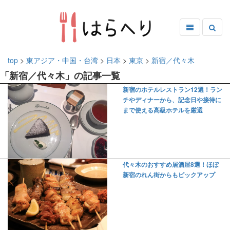
top
>
東アジア・中国・台湾
>
日本
>
東京
>
新宿／代々木
「新宿／代々木」の記事一覧
新宿のホテルレストラン12選！ラン
チやディナーから、記念日や接待に
まで使える高級ホテルを厳選
代々木のおすすめ居酒屋8選！ほぼ
新宿のれん街からもピックアップ