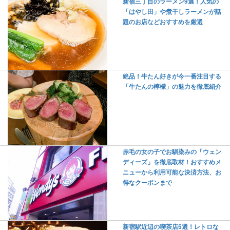
新宿三丁目のラーメン9選！人気の
「はやし田」や煮干しラーメンが話
題のお店などおすすめを厳選
絶品！牛たん好きが今一番注目する
「牛たんの檸檬」の魅力を徹底紹介
赤毛の女の子でお馴染みの「ウェン
ディーズ」を徹底取材！おすすめメ
ニューから利用可能な決済方法、お
得なクーポンまで
新宿駅近辺の喫茶店5選！レトロな