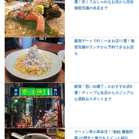
選！安くておしゃれなお店から完全
個室完備の名店まで
新宿デートで行くべきお店11選！個
室完備やランチから予約できるお店
も
新宿「思い出横丁」のおすすめ店9
選！ディープな名店からカジュアル
な昼飲みスポットまで
ラーメン界の革命児！｢創始 麺屋武
蔵｣の歴史と魅力をドドンと紹介