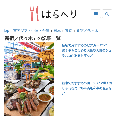
top
>
東アジア・中国・台湾
>
日本
>
東京
>
新宿／代々木
「新宿／代々木」の記事一覧
新宿でおすすめのビアガーデン7
選！冬も楽しめるお店や人気のシュ
ラスコがあるお店など
新宿でおすすめの肉ランチ12選！お
しゃれな肉バルや高級和牛のお店な
ど