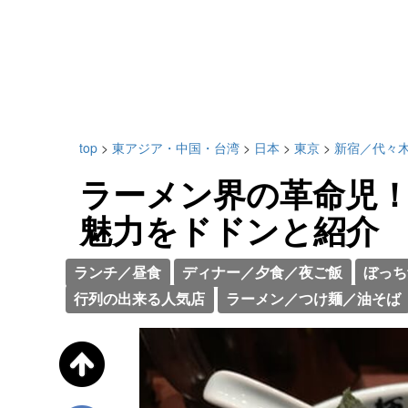
top
>
東アジア・中国・台湾
>
日本
>
東京
>
新宿／代々
ラーメン界の革命児！
魅力をドドンと紹介
ランチ／昼食
ディナー／夕食／夜ご飯
ぼっち
行列の出来る人気店
ラーメン／つけ麺／油そば