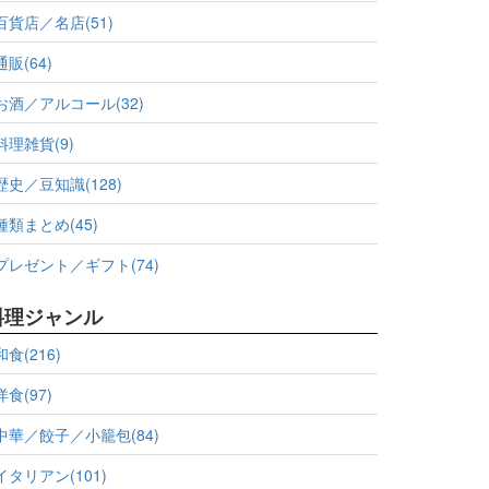
百貨店／名店(51)
通販(64)
お酒／アルコール(32)
料理雑貨(9)
歴史／豆知識(128)
種類まとめ(45)
プレゼント／ギフト(74)
料理ジャンル
和食(216)
洋食(97)
中華／餃子／小籠包(84)
イタリアン(101)