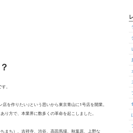
？
です。
ン店を作りたい｣という思いから東京青山に1号店を開業。
なあり方で、本業界に数多くの革命を起こしました。
かちまち）、吉祥寺、渋谷、高田馬場、秋葉原、上野な