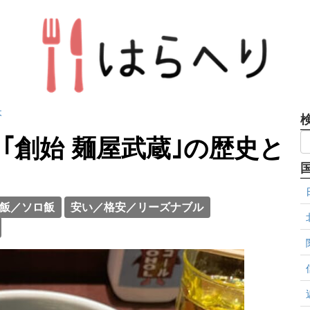
木
｢創始 麺屋武蔵｣の歴史と
飯／ソロ飯
安い／格安／リーズナブル