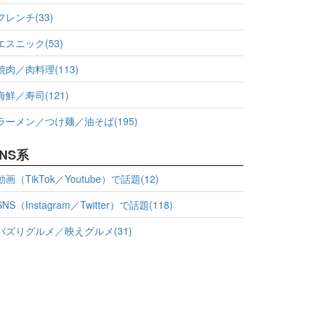
フレンチ(33)
エスニック(53)
焼肉／肉料理(113)
海鮮／寿司(121)
ラーメン／つけ麺／油そば(195)
NS系
動画（TikTok／Youtube）で話題(12)
SNS（Instagram／Twitter）で話題(118)
バズりグルメ／映えグルメ(31)