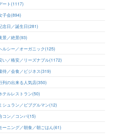
デート(1117)
女子会(894)
記念日／誕生日(281)
夜景／絶景(93)
ヘルシー／オーガニック(125)
安い／格安／リーズナブル(1172)
接待／会食／ビジネス(319)
行列の出来る人気店(350)
ホテルレストラン(50)
ミシュラン／ビブグルマン(12)
合コン／コンパ(15)
モーニング／朝食／朝ごはん(61)