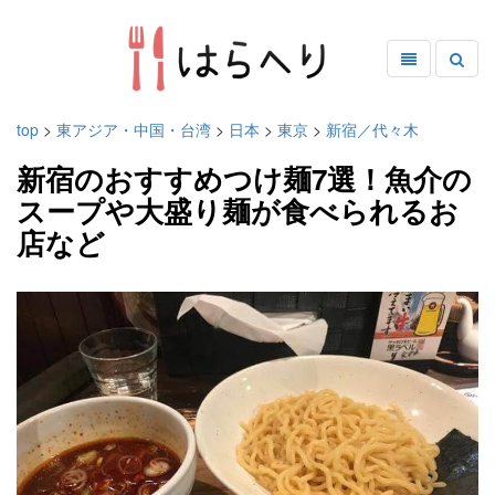
top
>
東アジア・中国・台湾
>
日本
>
東京
>
新宿／代々木
新宿のおすすめつけ麺7選！魚介の
スープや大盛り麺が食べられるお
店など