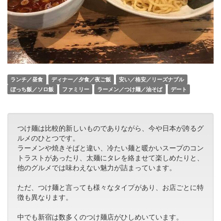
ランチ／昼食
ディナー／夕食／夜ご飯
安い／格安／リーズナブル
ぼっち飯／ソロ飯
ファミリー
ラーメン／つけ麺／油そば
デート
つけ麺は比較的新しいものでありながら、今や日本が誇るグ
ルメのひとつです。
ラーメンや焼きそばと違い、冷たい麺と暖かいスープのコン
トラストがあったり、太麺にタレを絡ませて楽しめたりと、
他のグルメでは味わえない魅力が詰まっています。
ただ、つけ麺と言っても様々なタイプがあり、お店ごとに特
徴も異なります。
中でも新宿は数多くのつけ麺店がひしめいています。