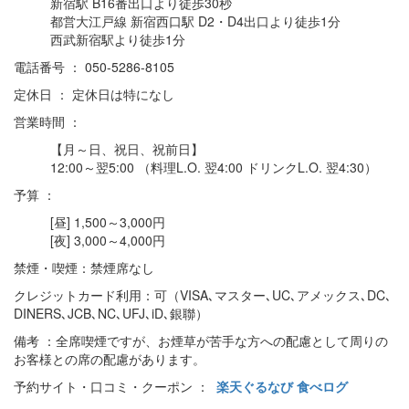
新宿駅 B16番出口より徒歩30秒
都営大江戸線 新宿西口駅 D2・D4出口より徒歩1分
西武新宿駅より徒歩1分
電話番号 ： 050-5286-8105
定休日 ： 定休日は特になし
営業時間 ：
【月～日、祝日、祝前日】
12:00～翌5:00 （料理L.O. 翌4:00 ドリンクL.O. 翌4:30）
予算 ：
[昼] 1,500～3,000円
[夜] 3,000～4,000円
禁煙・喫煙：禁煙席なし
クレジットカード利用：可（VISA､マスター､UC､アメックス､DC､
DINERS､JCB､NC､UFJ､iD､銀聯）
備考 ：全席喫煙ですが、お煙草が苦手な方への配慮として周りの
お客様との席の配慮があります。
予約サイト・口コミ・クーポン ：
楽天ぐるなび
食べログ