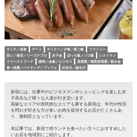
ランチ／昼食
デート
ディナー／夕食／夜ご飯
ファミリー
安い／格安／リーズナブル
女子会
ぼっち飯／ソロ飯
レストラン
ファーストフード
接待／会食／ビジネス
居酒屋／個室居酒屋／飲み会
食べ放題／バイキング／ブッフェ
記念日／誕生日
新宿には、仕事中のビジネスマンやショッピングを楽しむ女
子高生など様々な人達が行き交います。
高級なエリアや庶民的なエリアも要する新宿は、年代や性別
を問わず好きな方が多いお肉を提供するお店がたくさんあ
り、激戦区となっています。
本記事では、新宿で肉ランチを食べたい方々におすすめした
いお店を地域別にご紹介します。