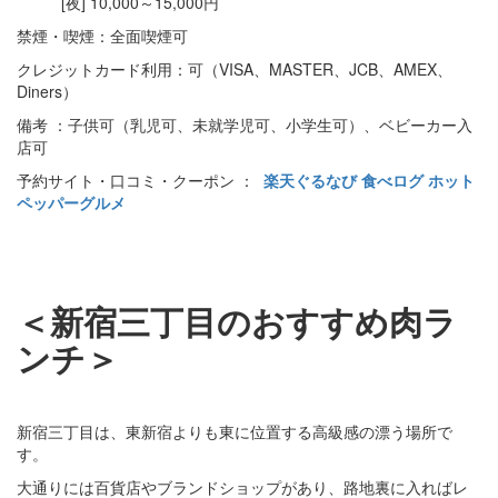
[夜] 10,000～15,000円
禁煙・喫煙：全面喫煙可
クレジットカード利用：可（VISA、MASTER、JCB、AMEX、
Diners）
備考 ：子供可（乳児可、未就学児可、小学生可）、ベビーカー入
店可
予約サイト・口コミ・クーポン ：
楽天ぐるなび
食べログ
ホット
ペッパーグルメ
＜新宿三丁目のおすすめ肉ラ
ンチ＞
新宿三丁目は、東新宿よりも東に位置する高級感の漂う場所で
す。
大通りには百貨店やブランドショップがあり、路地裏に入ればレ