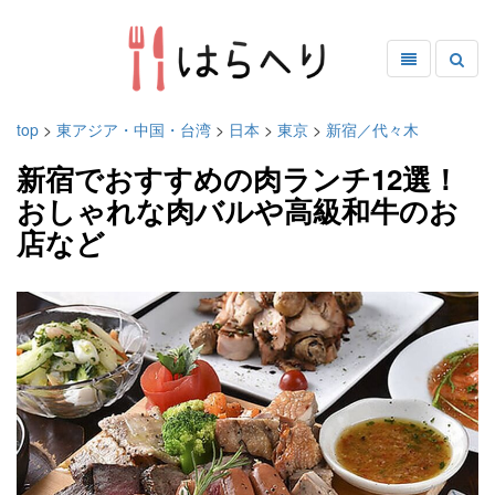
top
>
東アジア・中国・台湾
>
日本
>
東京
>
新宿／代々木
新宿でおすすめの肉ランチ12選！
おしゃれな肉バルや高級和牛のお
店など