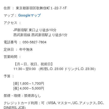
住所 ： 東京都新宿区歌舞伎町１-22-7-1F
マップ：
Googleマップ
アクセス ：
JR新宿駅 東口より徒歩10分
西武新宿線 西武新宿駅より徒歩1分
電話番号 ： 050-5827-7804
定休日 ： 年中無休
営業時間 ：
【月～日、祝日、祝前日】
11:30～翌0:00 （料理L.O. 23:00 ドリンクL.O. 23:30）
予算 ：
[昼] 1,600～1,700円
[夜] 4,000～5,000円
禁煙・喫煙：禁煙席なし
クレジットカード利用：可（VISA､マスター､UC､アメックス､DC､
DINERS､JCB）