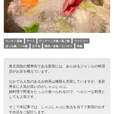
ランチ／昼食
デート
ディナー／夕食／夜ご飯
ファミリー
ぼっち飯／ソロ飯
女子会
接待／会食／ビジネス
和食
東京屈指の繁華街である新宿には、あらゆるジャンルの料理
店がお店を構えています。
なかでも人気のあるお肉系は種類も充実していますが、老若
男女に人気が高いのがしゃぶしゃぶ。
鍋料理で野菜をたっぷり食べられるので、ヘルシーな料理と
しても人気です。
そこで本記事では、しゃぶしゃぶに焦点を当てて新宿のおす
すめ店をご紹介します。