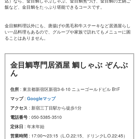
込）なら、金目鯛しゃぶしゃぶ、金目鯛煮つけ、金目鯛の土鍋ご
飯など、金目鯛をたっぷり堪能できるコースです。
金目鯛料理以外にも、唐揚げや黒毛和牛ステーキなど居酒屋らし
い一品料理もあるので、グループや家族で訪れてもメニューに困
ることはありません。
金目鯛専門居酒屋 鯛しゃぶ ぞんぶ
ん
住所
: 東京都新宿区新宿3-6-10 ニューゴールドビル B1F
マップ
:
Googleマップ
アクセス
: 新宿三丁目駅から徒歩1分
電話番号
: 050-5385-3510
定休日
: 年末年始
営業時間
: 17:00〜23:15（L.O.22:15、ドリンクL.O.22:45）