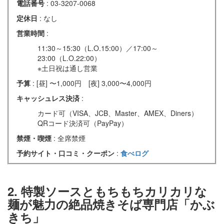
電話番号
: 03-3207-0068
定休日
: なし
営業時間
:
11:30～15:30（L.O.15:00）／17:00～
23:00（L.O.22:00）
※土日祝は通し営業
予算
: [昼] 〜1,000円 [夜] 3,000〜4,000円
キャッシュレス決済
:
カード可（VISA、JCB、Master、AMEX、Diners）
QRコード決済可（PayPay）
禁煙・喫煙
: 全席禁煙
予約サイト・口コミ・クーポン
:
食べログ
2. 特製ソースともちもちカリカリな
麺が魅力の絶品焼きそば専門店「かぶ
きち」