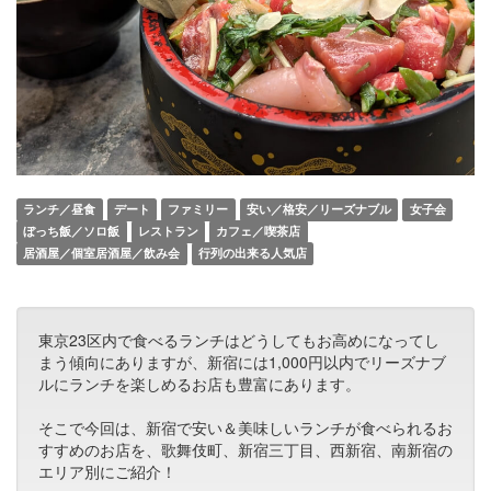
ランチ／昼食
デート
ファミリー
安い／格安／リーズナブル
女子会
ぼっち飯／ソロ飯
レストラン
カフェ／喫茶店
居酒屋／個室居酒屋／飲み会
行列の出来る人気店
東京23区内で食べるランチはどうしてもお高めになってし
まう傾向にありますが、新宿には1,000円以内でリーズナブ
ルにランチを楽しめるお店も豊富にあります。
そこで今回は、新宿で安い＆美味しいランチが食べられるお
すすめのお店を、歌舞伎町、新宿三丁目、西新宿、南新宿の
エリア別にご紹介！