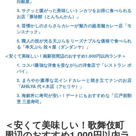
白銀屋」
3. サクッと揚がった美味しいトンカツをお得に食べられる
お店「豚珍館（とんちんかん）」
4. 昔懐かしのさらさらカレーが魅力の超老舗カレー店「モ
ンスナック」
5. 職人の技が光る天ぷらをリーズナブルな価格で食べられ
る「串天ぷら 段々屋（ダンダンヤ）」
＜安くて美味しい！南新宿周辺のおすすめ1,000円以内ランチ＞
1. コスパ最強な洋食を昔ながらの洋食店で「レストラン ポ
パイ」
2. まろやか濃厚な北インドカレーと焼き立てナンのお店
「AHILYA 代々木店（アヒリヤ）」
3. 海鮮丼に寿司が安い！デートにもおすすめな「江戸前割
烹 三是寿司」
＜安くて美味しい！歌舞伎町
周辺のおすすめ1,000円以内ラ