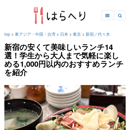
top
>
東アジア・中国・台湾
>
日本
>
東京
>
新宿／代々木
新宿の安くて美味しいランチ14
選！学生から大人まで気軽に楽し
める1,000円以内のおすすめランチ
を紹介