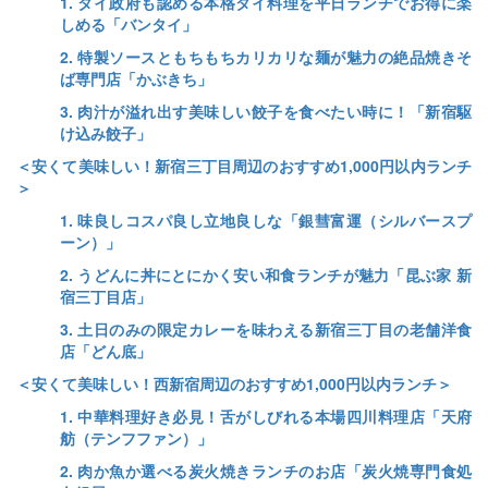
1. タイ政府も認める本格タイ料理を平日ランチでお得に楽
しめる「バンタイ」
2. 特製ソースともちもちカリカリな麺が魅力の絶品焼きそ
ば専門店「かぶきち」
3. 肉汁が溢れ出す美味しい餃子を食べたい時に！「新宿駆
け込み餃子」
＜安くて美味しい！新宿三丁目周辺のおすすめ1,000円以内ランチ
＞
1. 味良しコスパ良し立地良しな「銀彗富運（シルバースプ
ーン）」
2. うどんに丼にとにかく安い和食ランチが魅力「昆ぶ家 新
宿三丁目店」
3. 土日のみの限定カレーを味わえる新宿三丁目の老舗洋食
店「どん底」
＜安くて美味しい！西新宿周辺のおすすめ1,000円以内ランチ＞
1. 中華料理好き必見！舌がしびれる本場四川料理店「天府
舫（テンフファン）」
2. 肉か魚か選べる炭火焼きランチのお店「炭火焼専門食処