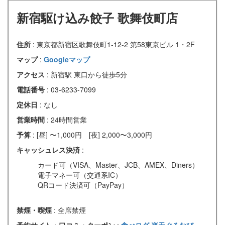
新宿駆け込み餃子 歌舞伎町店
住所
: 東京都新宿区歌舞伎町1-12-2 第58東京ビル 1・2F
マップ
:
Googleマップ
アクセス
: 新宿駅 東口から徒歩5分
電話番号
: 03-6233-7099
定休日
: なし
営業時間
: 24時間営業
予算
: [昼] 〜1,000円 [夜] 2,000〜3,000円
キャッシュレス決済
:
カード可（VISA、Master、JCB、AMEX、Diners）
電子マネー可（交通系IC）
QRコード決済可（PayPay）
禁煙・喫煙
: 全席禁煙
予約サイト・口コミ・クーポン
:
食べログ
楽天ぐるなび