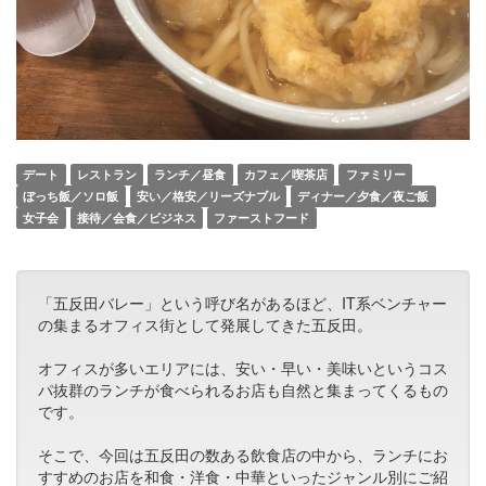
デート
レストラン
ランチ／昼食
カフェ／喫茶店
ファミリー
ぼっち飯／ソロ飯
安い／格安／リーズナブル
ディナー／夕食／夜ご飯
女子会
接待／会食／ビジネス
ファーストフード
「五反田バレー」という呼び名があるほど、IT系ベンチャー
の集まるオフィス街として発展してきた五反田。
オフィスが多いエリアには、安い・早い・美味いというコス
パ抜群のランチが食べられるお店も自然と集まってくるもの
です。
そこで、今回は五反田の数ある飲食店の中から、ランチにお
すすめのお店を和食・洋食・中華といったジャンル別にご紹