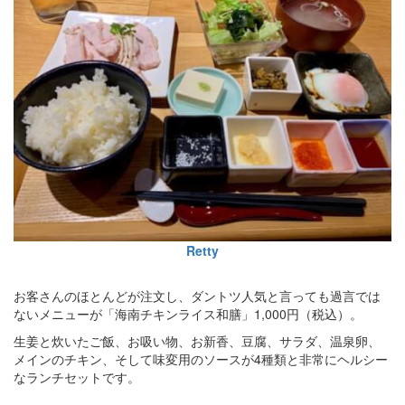
Retty
お客さんのほとんどが注文し、ダントツ人気と言っても過言では
ないメニューが「海南チキンライス和膳」1,000円（税込）。
生姜と炊いたご飯、お吸い物、お新香、豆腐、サラダ、温泉卵、
メインのチキン、そして味変用のソースが4種類と非常にヘルシー
なランチセットです。