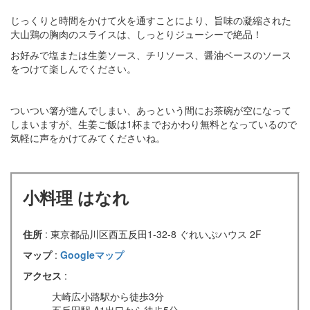
じっくりと時間をかけて火を通すことにより、旨味の凝縮された
大山鶏の胸肉のスライスは、しっとりジューシーで絶品！
お好みで塩または生姜ソース、チリソース、醤油ベースのソース
をつけて楽しんでください。
ついつい箸が進んでしまい、あっという間にお茶碗が空になって
しまいますが、生姜ご飯は1杯までおかわり無料となっているので
気軽に声をかけてみてくださいね。
小料理 はなれ
住所
: 東京都品川区西五反田1-32-8 ぐれいぷハウス 2F
マップ
:
Googleマップ
アクセス
:
大崎広小路駅から徒歩3分
五反田駅 A1出口から徒歩5分