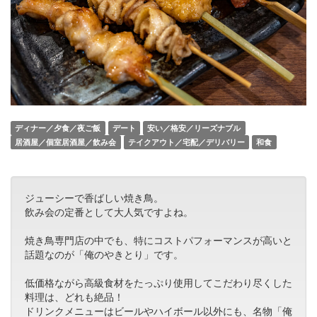
ディナー／夕食／夜ご飯
デート
安い／格安／リーズナブル
居酒屋／個室居酒屋／飲み会
テイクアウト／宅配／デリバリー
和食
ジューシーで香ばしい焼き鳥。
飲み会の定番として大人気ですよね。
焼き鳥専門店の中でも、特にコストパフォーマンスが高いと
話題なのが「俺のやきとり」です。
低価格ながら高級食材をたっぷり使用してこだわり尽くした
料理は、どれも絶品！
ドリンクメニューはビールやハイボール以外にも、名物「俺