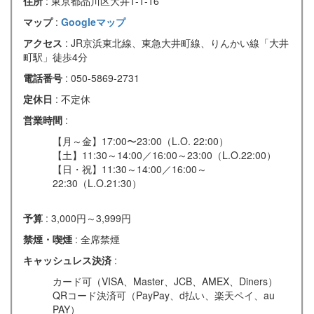
住所
: 東京都品川区大井1-1-16
マップ
:
Googleマップ
アクセス
: JR京浜東北線、東急大井町線、りんかい線「大井
町駅」徒歩4分
電話番号
: 050-5869-2731
定休日
: 不定休
営業時間
:
【月～金】17:00〜23:00（L.O. 22:00）
【土】11:30～14:00／16:00～23:00（L.O.22:00）
【日・祝】11:30～14:00／16:00～
22:30（L.O.21:30）
予算
: 3,000円～3,999円
禁煙・喫煙
: 全席禁煙
キャッシュレス決済
:
カード可（VISA、Master、JCB、AMEX、Diners）
QRコード決済可（PayPay、d払い、楽天ペイ、au
PAY）