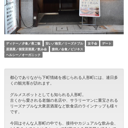
ディナー／夕食／夜ご飯
安い／格安／リーズナブル
女子会
デート
居酒屋／個室居酒屋／飲み会
接待／会食／ビジネス
ヘルシー／オーガニック
都心でありながら下町情緒を感じられる人形町には、連日多
くの観光客が訪れます。
グルメスポットとしても知られる人形町。
古くから愛される老舗の名店や、サラリーマンに重宝される
リーズナブルな大衆居酒屋など飲食店のラインナップも様々
です。
今回はそんな人形町の中でも、接待やカジュアルな飲み会、