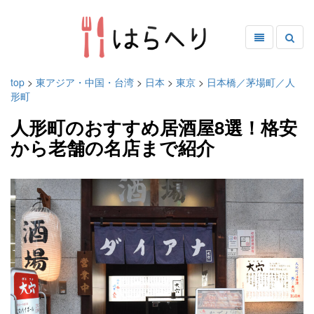
top
>
東アジア・中国・台湾
>
日本
>
東京
>
日本橋／茅場町／人
形町
人形町のおすすめ居酒屋8選！格安
から老舗の名店まで紹介