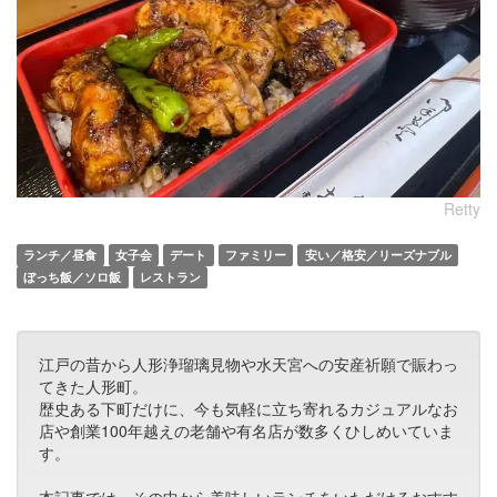
Retty
ランチ／昼食
女子会
デート
ファミリー
安い／格安／リーズナブル
ぼっち飯／ソロ飯
レストラン
江戸の昔から人形浄瑠璃見物や水天宮への安産祈願で賑わっ
てきた人形町。
歴史ある下町だけに、今も気軽に立ち寄れるカジュアルなお
店や創業100年越えの老舗や有名店が数多くひしめいていま
す。