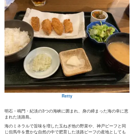
Retty
明石・鳴門・紀淡の3つの海峡に囲まれ、身の締まった海の幸に恵
まれた淡路島。
海のミネラルで旨味を増した玉ねぎ他の野菜や、神戸ビーフと同
じ但馬牛を豊かな自然の中で肥育した淡路ビーフの産地としても