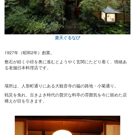
楽天ぐるなび
1927年（昭和2年）創業。
敷石が続く小径を奥に進むとようやく玄関にたどり着く、情緒あ
る老舗日本料理店です。
場所は、人形町通りにある大観音寺の脇の路地・小菊通り。
戦災を免れ、古きよき時代の贅沢な料亭の雰囲気を今に留めた店
構えが目を引きます。