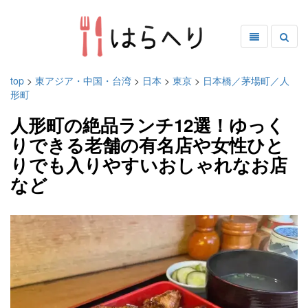
top
>
東アジア・中国・台湾
>
日本
>
東京
>
日本橋／茅場町／人
形町
人形町の絶品ランチ12選！ゆっく
りできる老舗の有名店や女性ひと
りでも入りやすいおしゃれなお店
など