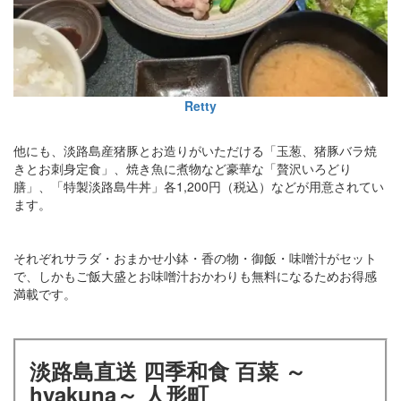
Retty
他にも、淡路島産猪豚とお造りがいただける「玉葱、猪豚バラ焼
きとお刺身定食」、焼き魚に煮物など豪華な「贅沢いろどり
膳」、「特製淡路島牛丼」各1,200円（税込）などが用意されてい
ます。
それぞれサラダ・おまかせ小鉢・香の物・御飯・味噌汁がセット
で、しかもご飯大盛とお味噌汁おかわりも無料になるためお得感
満載です。
淡路島直送 四季和食 百菜 ～
hyakuna～ 人形町