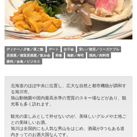
ディナー／夕食／夜ご飯
デート
女子会
安い／格安／リーズナブル
居酒屋／個室居酒屋／飲み会
和食
海鮮／寿司
焼肉／肉料理
接待／会食／ビジネス
北海道のほぼ中央に位置し、広大な自然と都市機能が調和す
る旭川市。
旭山動物園や国内最高水準の雪質のスキー場などがあり、観
光客も多く訪れます。
観光の楽しみとして外せないのが、美味しいグルメや土地ご
との美味しいお酒。
旭川は全国的にも人気な男山をはじめ、酒蔵が3つもある道
内きってのお酒大国なんです。