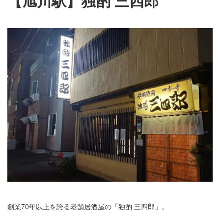
【旭川駅】独酌 三四郎
創業70年以上を誇る老舗居酒屋の「独酌 三四郎」。