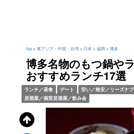
top
>
東アジア・中国・台湾
>
日本
>
福岡
>
博多
博多名物のもつ鍋やラ
おすすめランチ17選
ランチ／昼食
デート
安い／格安／リーズナブ
居酒屋／個室居酒屋／飲み会