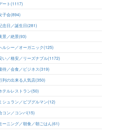
デート(1117)
女子会(894)
記念日／誕生日(281)
夜景／絶景(93)
ヘルシー／オーガニック(125)
安い／格安／リーズナブル(1172)
接待／会食／ビジネス(319)
行列の出来る人気店(350)
ホテルレストラン(50)
ミシュラン／ビブグルマン(12)
合コン／コンパ(15)
モーニング／朝食／朝ごはん(61)