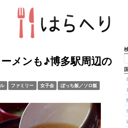
ーメンも♪博多駅周辺の
ル
ファミリー
女子会
ぼっち飯／ソロ飯