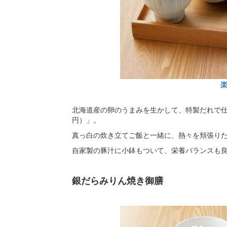
北海道産の卵のうまみを生かして、特製だれで仕上
円）」。
真っ白の炊き立てご飯と一緒に、熱々を頬張り
自家製の豚汁に小鉢もついて、栄養バランスも
銀だらみりん焼き御膳