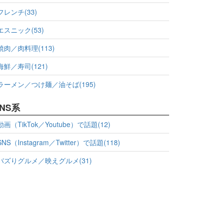
フレンチ(33)
エスニック(53)
焼肉／肉料理(113)
海鮮／寿司(121)
ラーメン／つけ麺／油そば(195)
NS系
動画（TikTok／Youtube）で話題(12)
SNS（Instagram／Twitter）で話題(118)
バズりグルメ／映えグルメ(31)