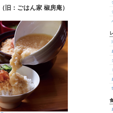
庵（旧：ごはん家 椒房庵）