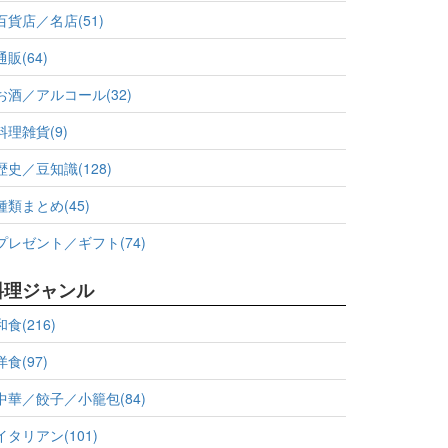
百貨店／名店(51)
通販(64)
お酒／アルコール(32)
料理雑貨(9)
歴史／豆知識(128)
種類まとめ(45)
プレゼント／ギフト(74)
料理ジャンル
和食(216)
洋食(97)
中華／餃子／小籠包(84)
イタリアン(101)