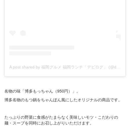
A post shared by 福岡グルメ 福岡ランチ「デビログ」 (@devi_takahashi)
名物の味「博多もっちゃん（950円）」。
博多名物のもつ鍋をちゃんぽん風にしたオリジナルの商品です。
たっぷりの野菜に食感がたまらなく美味しいモツ・こだわりの
麺・スープを同時にお召し上がりいただけます。