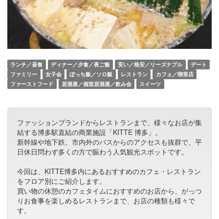
ランチ／昼食
ディナー／夕食／夜ご飯
安い／格安／リーズナブル
デート
ファミリー
女子会
ぼっち飯／ソロ飯
レストラン
カフェ／喫茶店
ファーストフード
居酒屋／個室居酒屋／飲み会
スイーツ
ファッションブランドからレストランまで、様々なお店が集
結する博多駅直結の商業施設「KITTE 博多」。
新幹線や地下鉄、市内外のバスからのアクセスも抜群で、平
日休日問わず多くの方で賑わう人気観光スポットです。
今回は、KITTE博多内にあるおすすめのカフェ・レストラン
をフロア別にご紹介します。
買い物の休憩のカフェタイムにおすすめのお店から、がっつ
りお食事を楽しめるレストランまで、お店の種類も様々で
す。