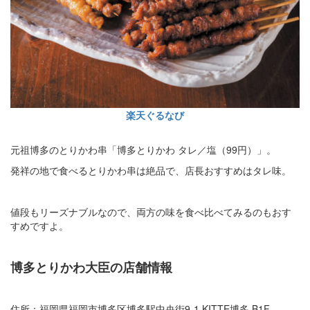
楽天ぐるなび
元祖博多のとりかわ串「博多とりかわ タレ／塩（99円）」。
発祥の地で食べるとりかわ串は絶品で、店長おすすめはタレ味。
値段もリーズナブルなので、両方の味を食べ比べてみるのもおす
すめですよ。
博多とりかわ大臣の店舗情報
住所：福岡県福岡市博多区博多駅中央街9-1 KITTE博多 B1F