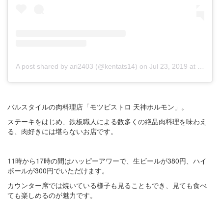
A post shared by ari2403 (@kentats14)
on
Jul 23, 2019 at 5:50am PDT
バルスタイルの肉料理店「モツビストロ 天神ホルモン」。
ステーキをはじめ、鉄板職人による数多くの絶品肉料理を味わえ
る、肉好きには堪らないお店です。
11時から17時の間はハッピーアワーで、生ビールが380円、ハイ
ボールが300円でいただけます。
カウンター席では焼いている様子も見ることもでき、見ても食べ
ても楽しめるのが魅力です。