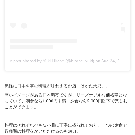
A post shared by Yuki Hirose (@hirose_yuki)
on
Aug 24, 2018 at 8:23pm PDT
気軽に日本料亭の料理が味わえるお店「はかた天乃」。
高いイメージがある日本料亭ですが、リーズナブルな価格帯とな
っていて、朝食なら1,000円未満、夕食なら2,000円以下で楽しむ
ことができます。
料理はそれぞれ小さな小皿に丁寧に盛られており、一つの定食で
数種類の料理をがいただけるのも魅力。