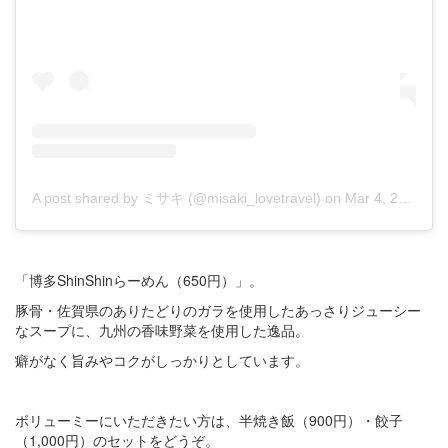
A post shared by ミサキ (@misaki_lovetravel)
on
Mar 4, 2017 at 12:28am PST
「博多ShinShinらーめん（650円）」。
豚骨・佐賀県のありたどりのガラを使用したあっさりジューシー
なスープに、九州の香味野菜を使用した逸品。
癖がなく旨みやコクがしっかりとしています。
ボリューミーにいただきたい方は、半焼き飯（900円）・餃子
（1,000円）のセットをどうぞ。