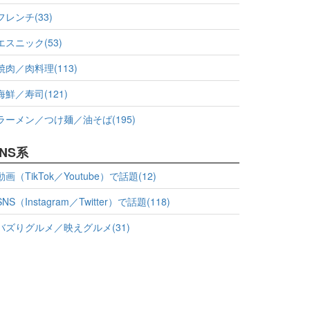
フレンチ(33)
エスニック(53)
焼肉／肉料理(113)
海鮮／寿司(121)
ラーメン／つけ麺／油そば(195)
NS系
動画（TikTok／Youtube）で話題(12)
SNS（Instagram／Twitter）で話題(118)
バズりグルメ／映えグルメ(31)