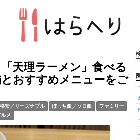
ン「天理ラーメン」食べる
舗とおすすめメニューをご
格安／リーズナブル
ぼっち飯／ソロ飯
ファミリー
グルメ