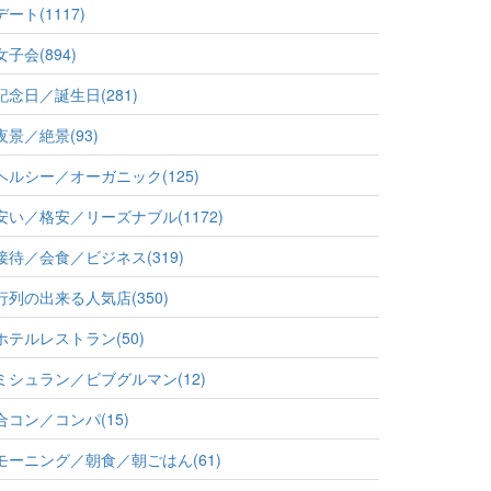
デート(1117)
女子会(894)
記念日／誕生日(281)
夜景／絶景(93)
ヘルシー／オーガニック(125)
安い／格安／リーズナブル(1172)
接待／会食／ビジネス(319)
行列の出来る人気店(350)
ホテルレストラン(50)
ミシュラン／ビブグルマン(12)
合コン／コンパ(15)
モーニング／朝食／朝ごはん(61)