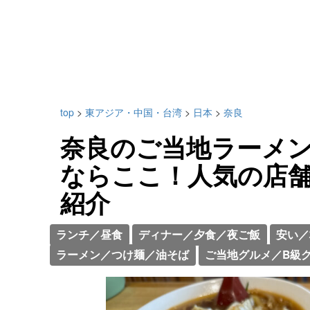
top
>
東アジア・中国・台湾
>
日本
>
奈良
奈良のご当地ラーメ
ならここ！人気の店
紹介
ランチ／昼食
ディナー／夕食／夜ご飯
安い／
ラーメン／つけ麺／油そば
ご当地グルメ／B級