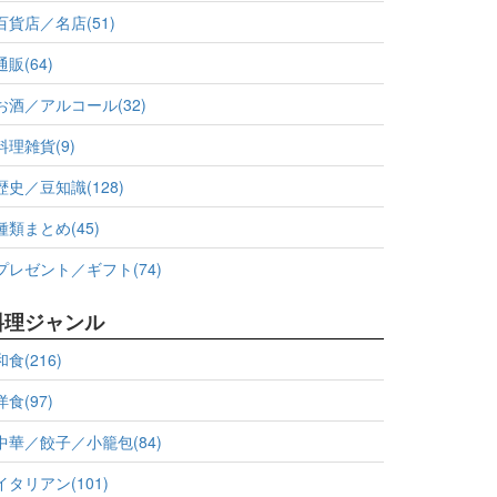
百貨店／名店(51)
通販(64)
お酒／アルコール(32)
料理雑貨(9)
歴史／豆知識(128)
種類まとめ(45)
プレゼント／ギフト(74)
料理ジャンル
和食(216)
洋食(97)
中華／餃子／小籠包(84)
イタリアン(101)