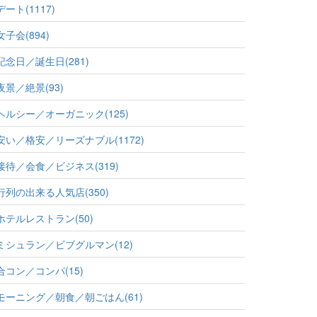
デート(1117)
女子会(894)
記念日／誕生日(281)
夜景／絶景(93)
ヘルシー／オーガニック(125)
安い／格安／リーズナブル(1172)
接待／会食／ビジネス(319)
行列の出来る人気店(350)
ホテルレストラン(50)
ミシュラン／ビブグルマン(12)
合コン／コンパ(15)
モーニング／朝食／朝ごはん(61)