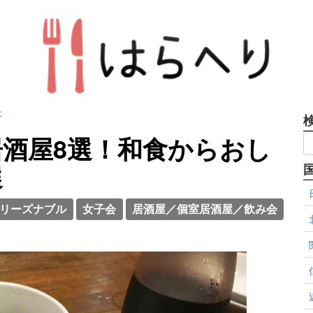
木
酒屋8選！和食からおし
選
リーズナブル
女子会
居酒屋／個室居酒屋／飲み会