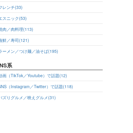
フレンチ(33)
エスニック(53)
焼肉／肉料理(113)
海鮮／寿司(121)
ラーメン／つけ麺／油そば(195)
NS系
動画（TikTok／Youtube）で話題(12)
SNS（Instagram／Twitter）で話題(118)
バズりグルメ／映えグルメ(31)