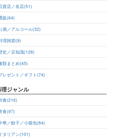
百貨店／名店(51)
通販(64)
お酒／アルコール(32)
料理雑貨(9)
歴史／豆知識(128)
種類まとめ(45)
プレゼント／ギフト(74)
料理ジャンル
和食(216)
洋食(97)
中華／餃子／小籠包(84)
イタリアン(101)