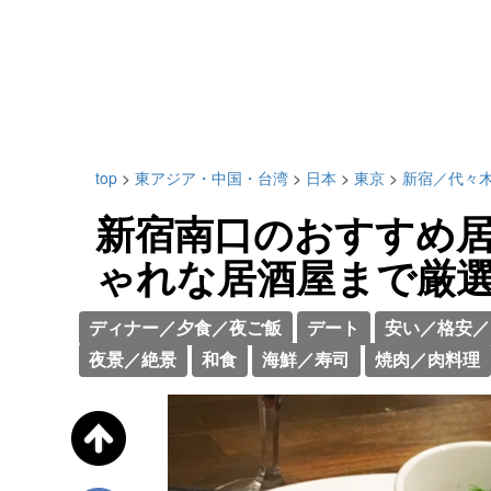
top
>
東アジア・中国・台湾
>
日本
>
東京
>
新宿／代々
新宿南口のおすすめ居
ゃれな居酒屋まで厳
ディナー／夕食／夜ご飯
デート
安い／格安／
夜景／絶景
和食
海鮮／寿司
焼肉／肉料理