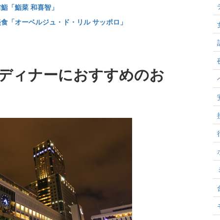
前鮨「鮨菜 和喜智」
美食「オーベルジュ・ド・リル サッポロ」
ディナーにおすすめのお