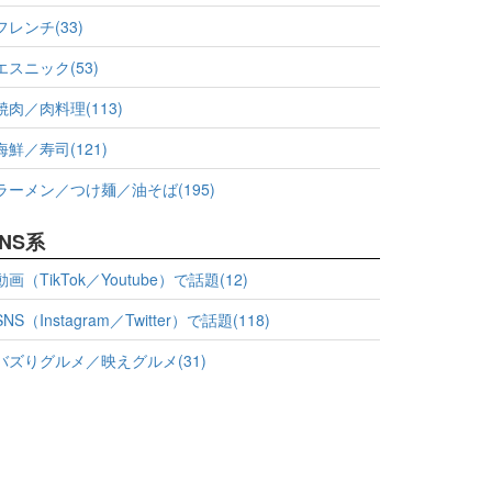
フレンチ(33)
エスニック(53)
焼肉／肉料理(113)
海鮮／寿司(121)
ラーメン／つけ麺／油そば(195)
NS系
動画（TikTok／Youtube）で話題(12)
SNS（Instagram／Twitter）で話題(118)
バズりグルメ／映えグルメ(31)