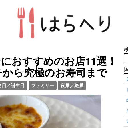
におすすめのお店11選！
チから究極のお寿司まで
念日／誕生日
ファミリー
夜景／絶景