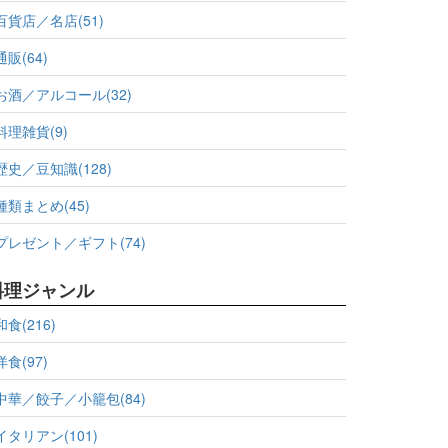
百貨店／名店(51)
通販(64)
お酒／アルコール(32)
料理雑貨(9)
歴史／豆知識(128)
種類まとめ(45)
プレゼント／ギフト(74)
料理ジャンル
和食(216)
洋食(97)
中華／餃子／小籠包(84)
イタリアン(101)