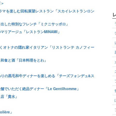
店＞
パノラマを楽しむ回転展望レストラン「スカイレストランロン
引き出した特別なフレンチ「ミクニサッポロ」
マリアージュ「レストランMINAMI」
だくオトナの隠れ家イタリアン「リストランテ カノフィー
た和食と酒「日本料理をとわ」
＞
だわりの黒毛和牛ディナーを楽しめる「チーズフォンデュ&ス
でいただく絶品ディナー「Le Gentilhomme」
名店「貴水」
ière」