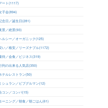
デート(1117)
女子会(894)
記念日／誕生日(281)
夜景／絶景(93)
ヘルシー／オーガニック(125)
安い／格安／リーズナブル(1172)
接待／会食／ビジネス(319)
行列の出来る人気店(350)
ホテルレストラン(50)
ミシュラン／ビブグルマン(12)
合コン／コンパ(15)
モーニング／朝食／朝ごはん(61)