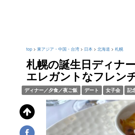
top
>
東アジア・中国・台湾
>
日本
>
北海道
>
札幌
札幌の誕生日ディナー
エレガントなフレン
ディナー／夕食／夜ご飯
デート
女子会
記