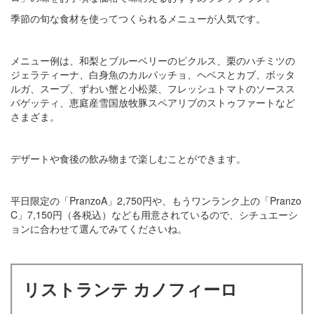
季節の旬な食材を使ってつくられるメニューが人気です。
メニュー例は、和梨とブルーベリーのピクルス、栗のハチミツの
ジェラティーナ、白身魚のカルパッチョ、ヘベスとカブ、ボッタ
ルガ、スープ、ずわい蟹と小松菜、フレッシュトマトのソースス
パゲッティ、恵庭産雪国放牧豚スペアリブのストゥファートなど
さまざま。
デザートや食後の飲み物まで楽しむことができます。
平日限定の「PranzoA」2,750円や、もうワンランク上の「Pranzo
C」7,150円（各税込）なども用意されているので、シチュエーシ
ョンに合わせて選んでみてくださいね。
リストランテ カノフィーロ