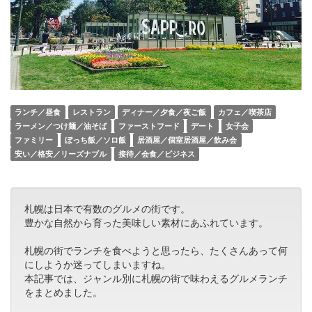
ランチ／昼食
レストラン
ディナー／夕食／夜ご飯
カフェ／喫茶店
ラーメン／つけ麺／油そば
ファーストフード
デート
女子会
ファミリー
ぼっち飯／ソロ飯
居酒屋／個室居酒屋／飲み会
安い／格安／リーズナブル
接待／会食／ビジネス
札幌は日本で有数のグルメの街です。
豊かな自然から育った美味しい素材にあふれています。
札幌の街でランチを食べようと思ったら、たくさんあって何
にしようか迷ってしまいますね。
本記事では、ジャンル別に札幌の街で味わえるグルメランチ
をまとめました。