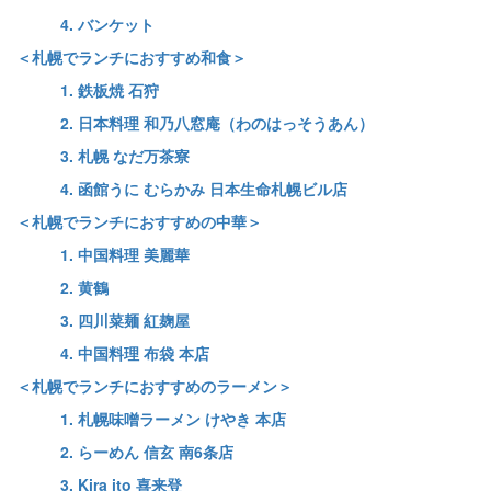
4. バンケット
＜札幌でランチにおすすめ和食＞
1. 鉄板焼 石狩
2. 日本料理 和乃八窓庵（わのはっそうあん）
3. 札幌 なだ万茶寮
4. 函館うに むらかみ 日本生命札幌ビル店
＜札幌でランチにおすすめの中華＞
1. 中国料理 美麗華
2. 黄鶴
3. 四川菜麺 紅麹屋
4. 中国料理 布袋 本店
＜札幌でランチにおすすめのラーメン＞
1. 札幌味噌ラーメン けやき 本店
2. らーめん 信玄 南6条店
3. Kira ito 喜来登