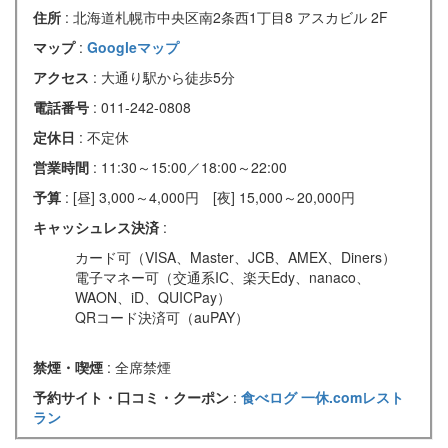
住所
: 北海道札幌市中央区南2条西1丁目8 アスカビル 2F
マップ
:
Googleマップ
アクセス
: 大通り駅から徒歩5分
電話番号
: 011-242-0808
定休日
: 不定休
営業時間
: 11:30～15:00／18:00～22:00
予算
: [昼] 3,000～4,000円 [夜] 15,000～20,000円
キャッシュレス決済
:
カード可（VISA、Master、JCB、AMEX、Diners）
電子マネー可（交通系IC、楽天Edy、nanaco、
WAON、iD、QUICPay）
QRコード決済可（auPAY）
禁煙・喫煙
: 全席禁煙
予約サイト・口コミ・クーポン
:
食べログ
一休.comレスト
ラン