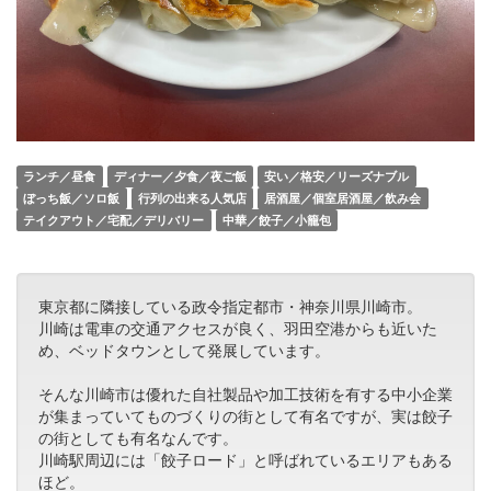
ランチ／昼食
ディナー／夕食／夜ご飯
安い／格安／リーズナブル
ぼっち飯／ソロ飯
行列の出来る人気店
居酒屋／個室居酒屋／飲み会
テイクアウト／宅配／デリバリー
中華／餃子／小籠包
東京都に隣接している政令指定都市・神奈川県川崎市。
川崎は電車の交通アクセスが良く、羽田空港からも近いた
め、ベッドタウンとして発展しています。
そんな川崎市は優れた自社製品や加工技術を有する中小企業
が集まっていてものづくりの街として有名ですが、実は餃子
の街としても有名なんです。
川崎駅周辺には「餃子ロード」と呼ばれているエリアもある
ほど。