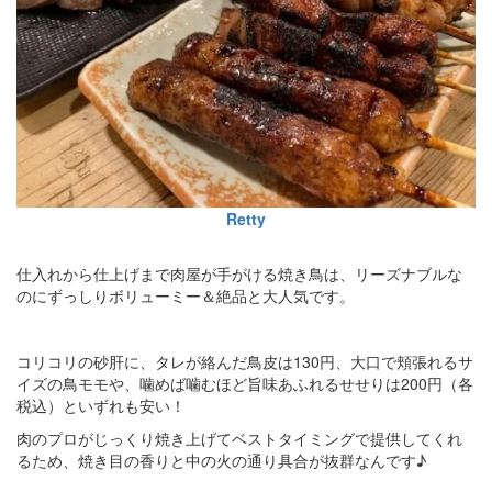
Retty
仕入れから仕上げまで肉屋が手がける焼き鳥は、リーズナブルな
のにずっしりボリューミー＆絶品と大人気です。
コリコリの砂肝に、タレが絡んだ鳥皮は130円、大口で頬張れるサ
イズの鳥モモや、噛めば噛むほど旨味あふれるせせりは200円（各
税込）といずれも安い！
肉のプロがじっくり焼き上げてベストタイミングで提供してくれ
るため、焼き目の香りと中の火の通り具合が抜群なんです♪