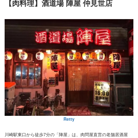
【肉料理】酒道場 陣屋 仲見世店
Retty
川崎駅東口から徒歩7分の「陣屋」は、肉問屋直営の老舗居酒屋