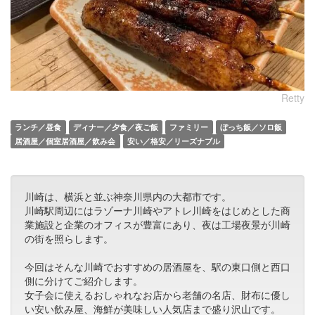
Retty
ランチ／昼食
ディナー／夕食／夜ご飯
ファミリー
ぼっち飯／ソロ飯
居酒屋／個室居酒屋／飲み会
安い／格安／リーズナブル
川崎は、横浜と並ぶ神奈川県内の大都市です。
川崎駅周辺にはラゾーナ川崎やアトレ川崎をはじめとした商
業施設と企業のオフィスが豊富にあり、夜は工場夜景が川崎
の街を照らします。
今回はそんな川崎でおすすめの居酒屋を、駅の東口側と西口
側に分けてご紹介します。
女子会に使えるおしゃれなお店から老舗の名店、財布に優し
い安い飲み屋、海鮮が美味しい人気店まで盛り沢山です。