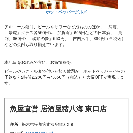
ホットペッパーグルメ
アルコール類は、ビールやサワーなど泡もののほか、「浦霞」
「景虎」グラス各550円や「加賀鳶」605円などの日本酒、「鳥
飼」660円や「琥珀の夢」550円、「吉四六半」660円（各税込）
などの焼酎も取り揃えています。
本記事をお読みの方に、お得情報を。
ビールやカクテルまで付いた飲み放題が、ホットペッパーからの
予約なら2時間2,200円→1,650円（税込）と大幅OFFが実現しま
す。
魚屋直営 居酒屋猪八海 東口店
住所
: 栃木県宇都宮市東宿郷2-3-6