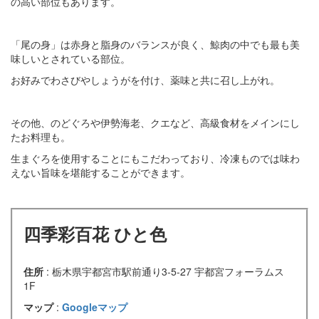
の高い部位もあります。
「尾の身」は赤身と脂身のバランスが良く、鯨肉の中でも最も美
味しいとされている部位。
お好みでわさびやしょうがを付け、薬味と共に召し上がれ。
その他、のどぐろや伊勢海老、クエなど、高級食材をメインにし
たお料理も。
生まぐろを使用することにもこだわっており、冷凍ものでは味わ
えない旨味を堪能することができます。
四季彩百花 ひと色
住所
: 栃木県宇都宮市駅前通り3-5-27 宇都宮フォーラムス
1F
マップ
:
Googleマップ