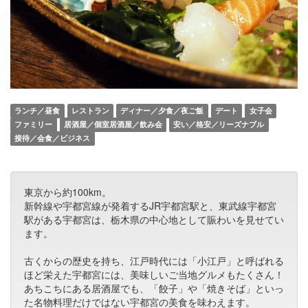
ランチ／昼食
レストラン
ディナー／夕食／夜ご飯
デート
女子会
ファミリー
居酒屋／個室居酒屋／飲み会
安い／格安／リーズナブル
接待／会食／ビジネス
東京から約100km。
新幹線や宇都宮線が発着するJR宇都宮駅と、東武線宇都宮
駅がある宇都宮は、栃木県の中心地として賑わいを見せてい
ます。
古くからの歴史を持ち、江戸時代には「小江戸」と呼ばれる
ほど栄えた宇都宮には、美味しいご当地グルメもたくさん！
あちこちにある居酒屋でも、「餃子」や「焼きそば」といっ
た名物料理だけではない宇都宮の美食を味わえます。