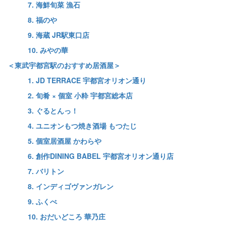
7. 海鮮旬菜 漁石
8. 福のや
9. 海蔵 JR駅東口店
10. みやの華
＜東武宇都宮駅のおすすめ居酒屋＞
1. JD TERRACE 宇都宮オリオン通り
2. 旬肴 × 個室 小粋 宇都宮総本店
3. ぐるとんっ！
4. ユニオンもつ焼き酒場 もつたじ
5. 個室居酒屋 かわらや
6. 創作DINING BABEL 宇都宮オリオン通り店
7. バリトン
8. インディゴヴァンガレン
9. ふくべ
10. おだいどころ 華乃庄