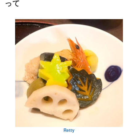
って
Retty