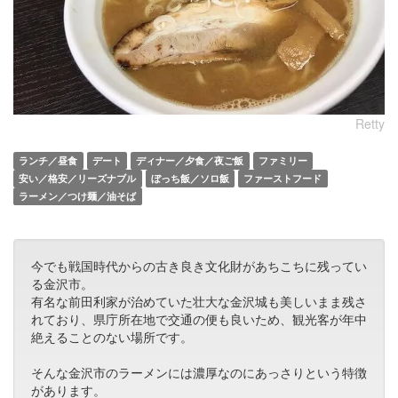
Retty
ランチ／昼食
デート
ディナー／夕食／夜ご飯
ファミリー
安い／格安／リーズナブル
ぼっち飯／ソロ飯
ファーストフード
ラーメン／つけ麺／油そば
今でも戦国時代からの古き良き文化財があちこちに残ってい
る金沢市。
有名な前田利家が治めていた壮大な金沢城も美しいまま残さ
れており、県庁所在地で交通の便も良いため、観光客が年中
絶えることのない場所です。
そんな金沢市のラーメンには濃厚なのにあっさりという特徴
があります。