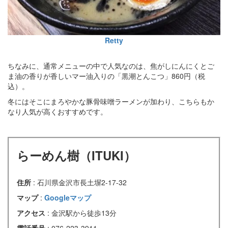
Retty
ちなみに、通常メニューの中で人気なのは、焦がしにんにくとご
ま油の香りが香しいマー油入りの「黒潮とんこつ」860円（税
込）。
冬にはそこにまろやかな豚骨味噌ラーメンが加わり、こちらもか
なり人気が高くおすすめです。
らーめん樹（ITUKI）
住所
: 石川県金沢市長土塀2-17-32
マップ
:
Googleマップ
アクセス
: 金沢駅から徒歩13分
電話番号
: 076-223-3911