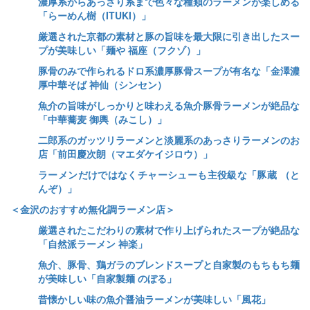
濃厚系からあっさり系まで色々な種類のラーメンが楽しめる
「らーめん樹（ITUKI）」
厳選された京都の素材と豚の旨味を最大限に引き出したスー
プが美味しい「麺や 福座（フクゾ）」
豚骨のみで作られるドロ系濃厚豚骨スープが有名な「金澤濃
厚中華そば 神仙（シンセン）
魚介の旨味がしっかりと味わえる魚介豚骨ラーメンが絶品な
「中華蕎麦 御輿（みこし）」
二郎系のガッツリラーメンと淡麗系のあっさりラーメンのお
店「前田慶次朗（マエダケイジロウ）」
ラーメンだけではなくチャーシューも主役級な「豚蔵 （と
んぞ）」
＜金沢のおすすめ無化調ラーメン店＞
厳選されたこだわりの素材で作り上げられたスープが絶品な
「自然派ラーメン 神楽」
魚介、豚骨、鶏ガラのブレンドスープと自家製のもちもち麺
が美味しい「自家製麺 のぼる」
昔懐かしい味の魚介醤油ラーメンが美味しい「風花」