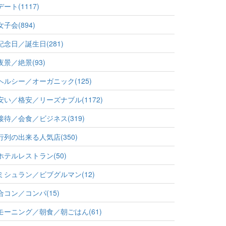
デート(1117)
女子会(894)
記念日／誕生日(281)
夜景／絶景(93)
ヘルシー／オーガニック(125)
安い／格安／リーズナブル(1172)
接待／会食／ビジネス(319)
行列の出来る人気店(350)
ホテルレストラン(50)
ミシュラン／ビブグルマン(12)
合コン／コンパ(15)
モーニング／朝食／朝ごはん(61)