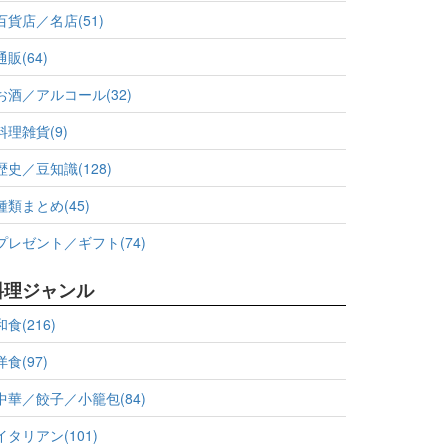
百貨店／名店(51)
通販(64)
お酒／アルコール(32)
料理雑貨(9)
歴史／豆知識(128)
種類まとめ(45)
プレゼント／ギフト(74)
料理ジャンル
和食(216)
洋食(97)
中華／餃子／小籠包(84)
イタリアン(101)