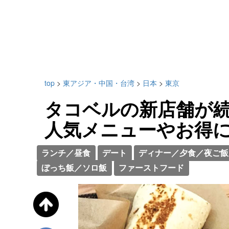
top
>
東アジア・中国・台湾
>
日本
>
東京
タコベルの新店舗が
人気メニューやお得
ランチ／昼食
デート
ディナー／夕食／夜ご飯
ぼっち飯／ソロ飯
ファーストフード