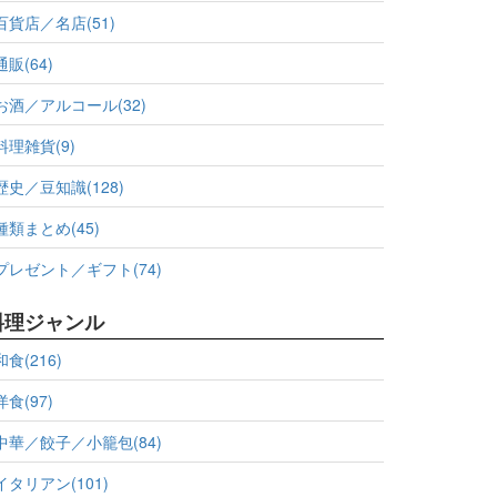
百貨店／名店(51)
通販(64)
お酒／アルコール(32)
料理雑貨(9)
歴史／豆知識(128)
種類まとめ(45)
プレゼント／ギフト(74)
料理ジャンル
和食(216)
洋食(97)
中華／餃子／小籠包(84)
イタリアン(101)