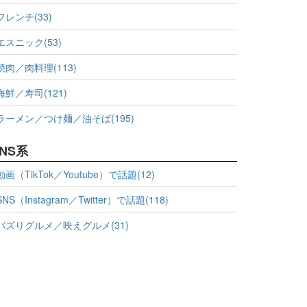
フレンチ(33)
エスニック(53)
焼肉／肉料理(113)
海鮮／寿司(121)
ラーメン／つけ麺／油そば(195)
NS系
動画（TikTok／Youtube）で話題(12)
SNS（Instagram／Twitter）で話題(118)
バズりグルメ／映えグルメ(31)