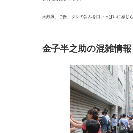
天麩羅、ご飯、タレの旨みを口いっぱいに感じ
金子半之助の混雑情報