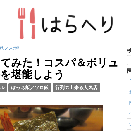
場町／人形町
ってみた！コスパ＆ボリュ
丼を堪能しよう
ル
ぼっち飯／ソロ飯
行列の出来る人気店