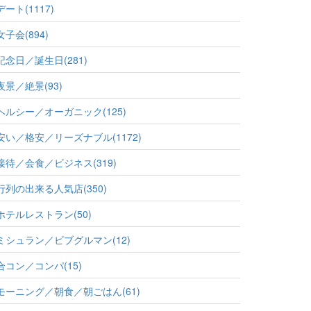
デート(1117)
女子会(894)
記念日／誕生日(281)
夜景／絶景(93)
ヘルシー／オーガニック(125)
安い／格安／リーズナブル(1172)
接待／会食／ビジネス(319)
行列の出来る人気店(350)
ホテルレストラン(50)
ミシュラン／ビブグルマン(12)
合コン／コンパ(15)
モーニング／朝食／朝ごはん(61)