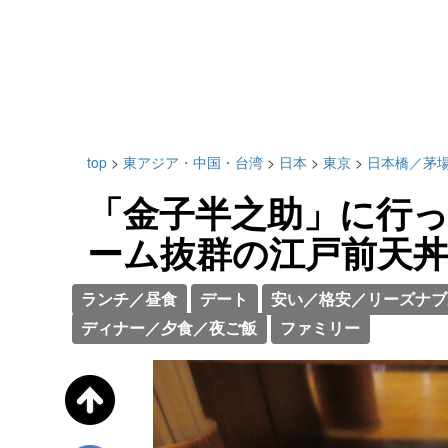
top
>
東アジア・中国・台湾
>
日本
>
東京
>
日本橋／茅
「金子半之助」に行
ーム抜群の江戸前天
ランチ／昼食
デート
安い／格安／リーズナブ
ディナー／夕食／夜ご飯
ファミリー