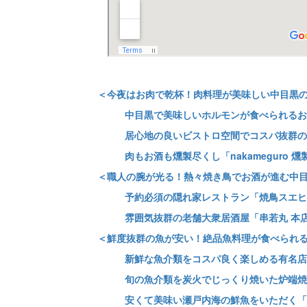
＜今夜はお肉で乾杯！肉料理が美味しい中目黒
中目黒で美味しいホルモンが食べられるお
居心地の良いビストロ空間でコスパ抜群の
肉もお酒も燻製尽くし「nakameguro 燻製 a
＜職人の腕が光る！熱々焼き鳥でお酒が進む中
予約必須の隠れ家レストラン「焼鳥スエヒ
雰囲気抜群の老舗大衆居酒屋「串若丸 本
＜鮮度抜群の魚が安い！絶品魚料理が食べられ
新鮮な魚介類をコスパ良く楽しめる有名店
旬の魚介類を炭火でじっくり焼いた炉端焼
安くて美味い瀬戸内海の鮮魚をいただく「