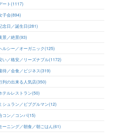
デート(1117)
女子会(894)
記念日／誕生日(281)
夜景／絶景(93)
ヘルシー／オーガニック(125)
安い／格安／リーズナブル(1172)
接待／会食／ビジネス(319)
行列の出来る人気店(350)
ホテルレストラン(50)
ミシュラン／ビブグルマン(12)
合コン／コンパ(15)
モーニング／朝食／朝ごはん(61)