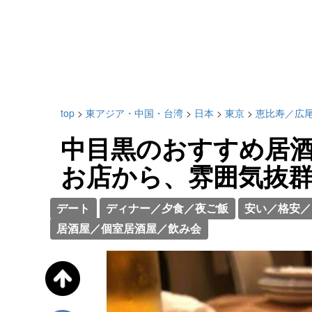
top
>
東アジア・中国・台湾
>
日本
>
東京
>
恵比寿／広
中目黒のおすすめ居酒
お店から、雰囲気抜
デート
ディナー／夕食／夜ご飯
安い／格安／
居酒屋／個室居酒屋／飲み会