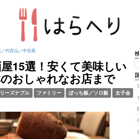
尾／代官山／中目黒
屋15選！安くて美味しい
群のおしゃれなお店まで
リーズナブル
ファミリー
ぼっち飯／ソロ飯
女子会