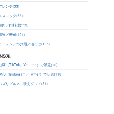
フレンチ(33)
エスニック(53)
焼肉／肉料理(113)
海鮮／寿司(121)
ラーメン／つけ麺／油そば(195)
NS系
動画（TikTok／Youtube）で話題(12)
SNS（Instagram／Twitter）で話題(118)
バズりグルメ／映えグルメ(31)