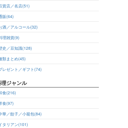
百貨店／名店(51)
通販(64)
お酒／アルコール(32)
料理雑貨(9)
歴史／豆知識(128)
種類まとめ(45)
プレゼント／ギフト(74)
料理ジャンル
和食(216)
洋食(97)
中華／餃子／小籠包(84)
イタリアン(101)