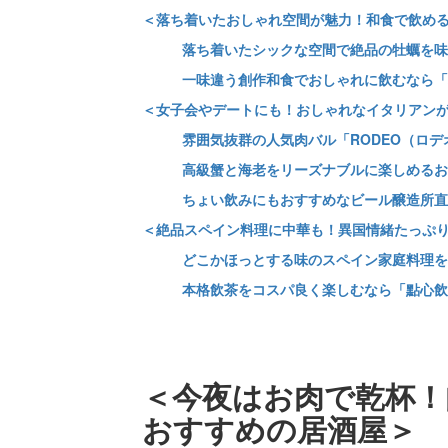
＜落ち着いたおしゃれ空間が魅力！和食で飲め
落ち着いたシックな空間で絶品の牡蠣を味
一味違う創作和食でおしゃれに飲むなら「和B
＜女子会やデートにも！おしゃれなイタリアン
雰囲気抜群の人気肉バル「RODEO（ロデ
高級蟹と海老をリーズナブルに楽しめるお店「ク
ちょい飲みにもおすすめなビール醸造所直
＜絶品スペイン料理に中華も！異国情緒たっぷ
どこかほっとする味のスペイン家庭料理を
本格飲茶をコスパ良く楽しむなら「點心飲
＜今夜はお肉で乾杯！
おすすめの居酒屋＞