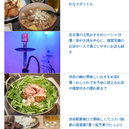
れなスポットも
名古屋の人気おすすめシーシャ10
選！栄や大須を中心に、個室完備の
お店や一人で過ごしやすいお店も紹
介
渋谷の鍋が美味しいおすすめ店9
選！おしゃれで女子会に使えるお店
や個室付きの隠れ家まで
渋谷駅新南口で美味しくてコスパ抜
群の居酒屋7選！低予算でたっぷり