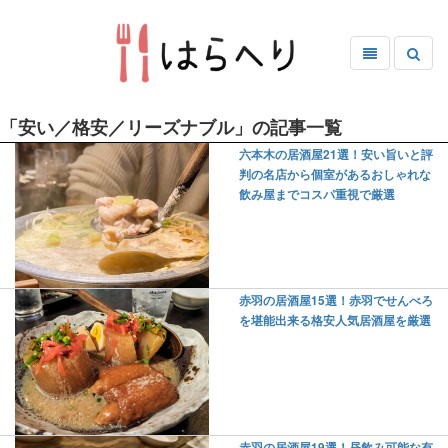
「安い／格安／リーズナブル」の記事一覧
六本木の居酒屋21選！安い旨いと評
判の名店から個室があるおしゃれな
飲み屋までコスパ重視で厳選
赤羽の居酒屋15選！赤羽でせんべろ
を堪能出来る格安人気居酒屋を厳選
赤羽の居酒屋19選！昼飲み可能な有