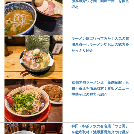
濃厚魚介つけ麺「麺屋一燈」を徹底
取材
ラーメン凪に行ってみた！人気の超
濃厚煮干しラーメンやお店の魅力を
たっぷり紹介
京都老舗ラーメン店「新副菜館」麻
布十番店を徹底取材！看板メニュー
中華そばの魅力も紹介
神田・御茶ノ水の有名店「つじ田」
を徹底取材！濃厚豚骨魚介つけ麺が