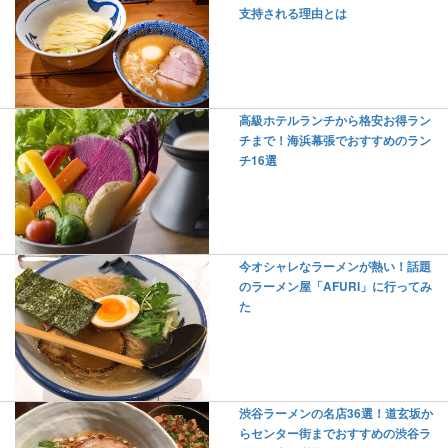
支持される理由とは
高級ホテルランチから格安お得ラン
チまで！海浜幕張でおすすめのラン
チ16選
今オシャレなラーメンが熱い！話題
のラーメン屋「AFURI」に行ってみ
た
渋谷ラーメンの名店36選！道玄坂か
らセンター街までおすすめの渋谷ラ