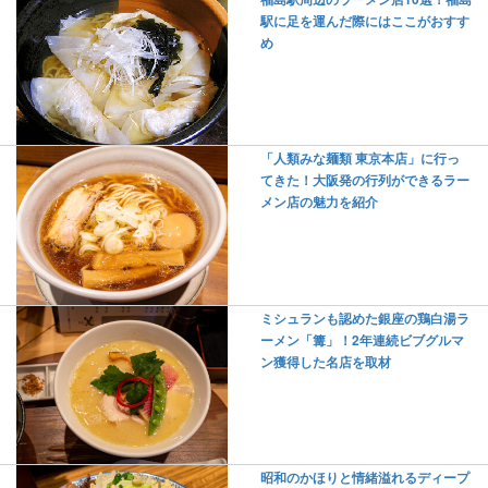
駅に足を運んだ際にはここがおすす
め
「人類みな麺類 東京本店」に行っ
てきた！大阪発の行列ができるラー
メン店の魅力を紹介
ミシュランも認めた銀座の鶏白湯ラ
ーメン「篝」！2年連続ビブグルマ
ン獲得した名店を取材
昭和のかほりと情緒溢れるディープ