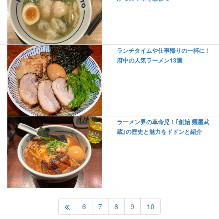
ランチタイムや仕事帰りの一杯に！
府中の人気ラーメン13選
ラーメン界の革命児！｢創始 麺屋武
蔵｣の歴史と魅力をドドンと紹介
6
7
8
9
10