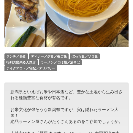
ランチ／昼食
ディナー／夕食／夜ご飯
ぼっち飯／ソロ飯
行列の出来る人気店
ラーメン／つけ麺／油そば
テイクアウト／宅配／デリバリー
新潟県といえばお米や日本酒など、豊かな土地から生み出さ
れる種類豊富な食材が有名です。
お米文化が強そうな新潟県ですが、実は隠れたラーメン大
国！
絶品ラーメン屋さんがたくさんあるのをご存知でしょうか。