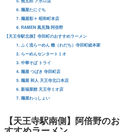
5. 熊五郎 アポロ店
6. 麺屋たにぐち
7. 麺屋彩々 昭和町本店
8. RAMEN 風見鶏 阿倍野
【天王寺駅北側】寺田町のおすすめラーメン
1. ふく流らーめん 轍（わだち）寺田町総本家
2. らーめんセンタートミオ
3. 中華そば トライ
4. 麺屋 つばき 寺田町店
5. 麺屋 和人 天王寺北口本店
6. 新福菜館 天王寺ミオ店
7. 麺屋わっしょい
【天王寺駅南側】阿倍野のお
すすめラーメン