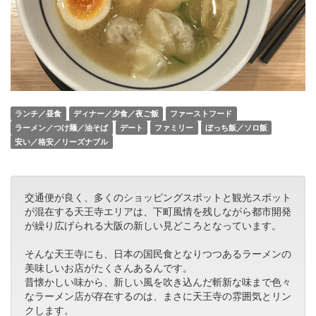
ランチ／昼食
ディナー／夕食／夜ご飯
ファーストフード
ラーメン／つけ麺／油そば
デート
ファミリー
ぼっち飯／ソロ飯
安い／格安／リーズナブル
交通便が良く、多くのショッピングスポットと観光スポット
が混在する天王寺エリアは、下町風情を残しながら都市開発
が繰り広げられる大阪の新しい見どころとなっています。
そんな天王寺にも、日本の国民食となりつつあるラーメンの
美味しいお店がたくさんあるんです。
昔懐かしい味から、新しい風を吹き込んだ斬新な味まで色々
なラーメン店が存在するのは、まさに天王寺の雰囲気とリン
クします。