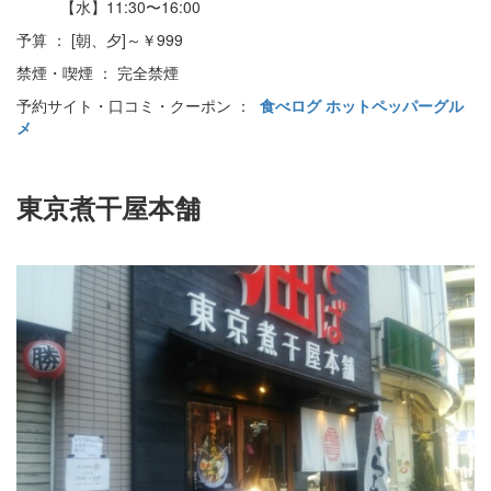
【水】11:30〜16:00
予算 ： [朝、夕]～￥999
禁煙・喫煙 ： 完全禁煙
予約サイト・口コミ・クーポン ：
食べログ
ホットペッパーグル
メ
東京煮干屋本舗