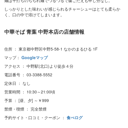
麺は平打ちのちぢれ麺でつるつるで歯ごたえも申し分なし。
しっかりとした味わいが感じられるチャーシューはとても柔らか
く、口の中で溶けてしまいます。
中華そば 青葉 中野本店の店舗情報
住所 ： 東京都中野区中野5-58-1 なかのまるひる 1F
マップ：
Googleマップ
アクセス ： 中野駅(北口)より徒歩４分
電話番号 ： 03-3388-5552
定休日 ： なし
営業時間 ： 10:30～21:00頃
予算 ： [昼、夕] ～￥999
禁煙・喫煙 ： 完全禁煙
予約サイト・口コミ・クーポン ：
食べログ