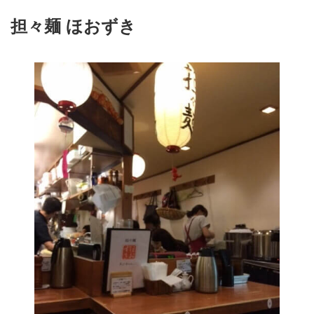
担々麺 ほおずき