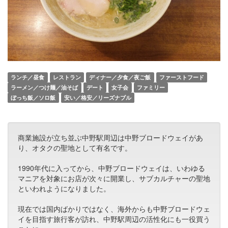
ランチ／昼食
レストラン
ディナー／夕食／夜ご飯
ファーストフード
ラーメン／つけ麺／油そば
デート
女子会
ファミリー
ぼっち飯／ソロ飯
安い／格安／リーズナブル
商業施設が立ち並ぶ中野駅周辺は中野ブロードウェイがあ
り、オタクの聖地として有名です。
1990年代に入ってから、中野ブロードウェイは、いわゆる
マニアを対象にお店が次々に開業し、サブカルチャーの聖地
といわれようになりました。
現在では国内ばかりではなく、海外からも中野ブロードウェ
イを目指す旅行客が訪れ、中野駅周辺の活性化にも一役買う