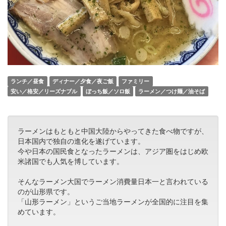
ランチ／昼食
ディナー／夕食／夜ご飯
ファミリー
安い／格安／リーズナブル
ぼっち飯／ソロ飯
ラーメン／つけ麺／油そば
ラーメンはもともと中国大陸からやってきた食べ物ですが、
日本国内で独自の進化を遂げています。
今や日本の国民食となったラーメンは、アジア圏をはじめ欧
米諸国でも人気を博しています。
そんなラーメン大国でラーメン消費量日本一と言われている
のが山形県です。
「山形ラーメン」というご当地ラーメンが全国的に注目を集
めています。