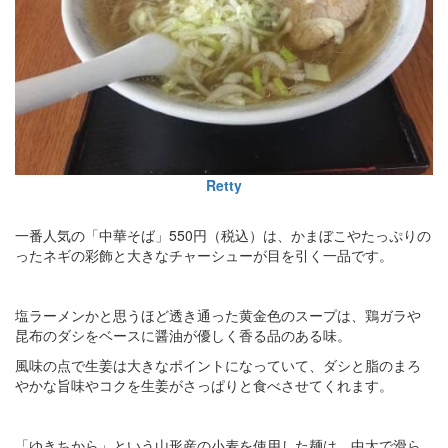
Retty
一番人気の「中華そば」550円（税込）は、かまぼこやたっぷりの
ったネギの彩飾と大きなチャーシューが目を引く一品です。
塩ラーメンかと思うほど透き通った黄金色のスープは、鶏ガラや
昆布のダシをベースに醤油が優しく香る品のある味。
風味の点で生姜は大きなポイントになっていて、ダシと脂のまろ
やかな旨味やコクを生姜がさっぱりと食べさせてくれます。
「ゆきちから」という山形産の小麦を使用した麺は、中太で滑ら