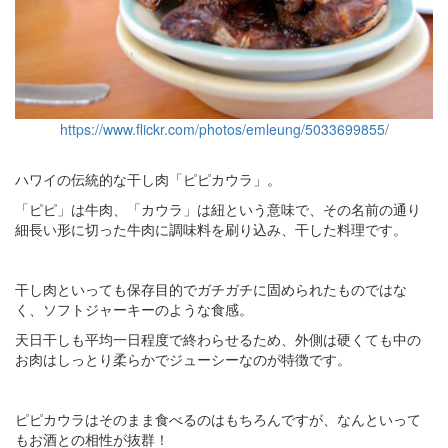
https://www.flickr.com/photos/emleung/5033699855/
ハワイの伝統的な干し肉「ピピカウラ」。
「ピピ」は牛肉、「カウラ」は紐という意味で、その名前の通り
細長い形に切った牛肉に調味料を刷り込み、干した料理です。
干し肉といっても保存目的でガチガチに固められたものではな
く、ソフトジャーキーのような食感。
天日干しも平均一日程度で終わらせるため、外側は硬くても中の
お肉はしっとり柔らかでジューシーなのが特徴です。
ピピカウラはそのまま食べるのはもちろんですが、なんといって
もお酒との相性が抜群！