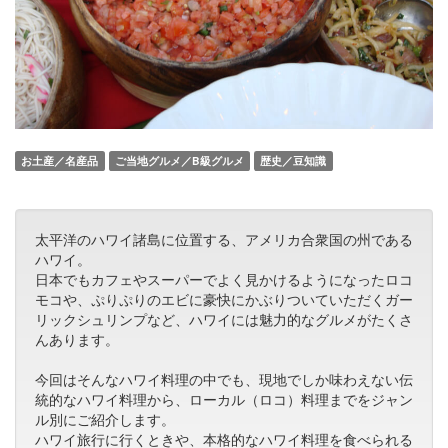
お土産／名産品
ご当地グルメ／B級グルメ
歴史／豆知識
太平洋のハワイ諸島に位置する、アメリカ合衆国の州である
ハワイ。
日本でもカフェやスーパーでよく見かけるようになったロコ
モコや、ぷりぷりのエビに豪快にかぶりついていただくガー
リックシュリンプなど、ハワイには魅力的なグルメがたくさ
んあります。
今回はそんなハワイ料理の中でも、現地でしか味わえない伝
統的なハワイ料理から、ローカル（ロコ）料理までをジャン
ル別にご紹介します。
ハワイ旅行に行くときや、本格的なハワイ料理を食べられる