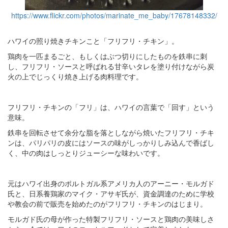
https://www.flickr.com/photos/marinate_me_baby/17678148332/
ハワイの照り焼きチキンこと「フリフリ・チキン」。
鶏肉を一匹まるごと、もしくはぶつ切りにしたものを鉄串に刺
し、フリフリ・ソースと呼ばれる甘辛いタレを塗り付けながら炭
火の上でじっくり焼き上げる肉料理です。
フリフリ・チキンの「フリ」は、ハワイの言葉で「回す」という
意味。
鉄串を回転させて余分な脂を落としながら焼いたフリフリ・チキ
ンは、パリパリの皮にはソースの味がしっかりしみ込んで香ばし
く、中の肉はしっとりジューシーな味わいです。
元はハワイ出身のポルトガル系アメリカ人のアーニー・モルガド
氏と、日系養鶏家のマイク・アサギ氏が、資金調達のために学校
や教会の前で販売を始めたのがフリフリ・チキンのはじまり。
モルガド氏の母が作った特製フリフリ・ソースと鶏肉の美味しさ