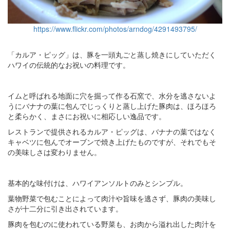
https://www.flickr.com/photos/arndog/4291493795/
「カルア・ピッグ」は、豚を一頭丸ごと蒸し焼きにしていただく
ハワイの伝統的なお祝いの料理です。
イムと呼ばれる地面に穴を掘って作る石窯で、水分を逃さないよ
うにバナナの葉に包んでじっくりと蒸し上げた豚肉は、ほろほろ
と柔らかく、まさにお祝いに相応しい逸品です。
レストランで提供されるカルア・ピッグは、バナナの葉ではなく
キャベツに包んでオーブンで焼き上げたものですが、それでもそ
の美味しさは変わりません。
基本的な味付けは、ハワイアンソルトのみとシンプル。
葉物野菜で包むことによって肉汁や旨味を逃さず、豚肉の美味し
さが十二分に引き出されています。
豚肉を包むのに使われている野菜も、お肉から溢れ出した肉汁を