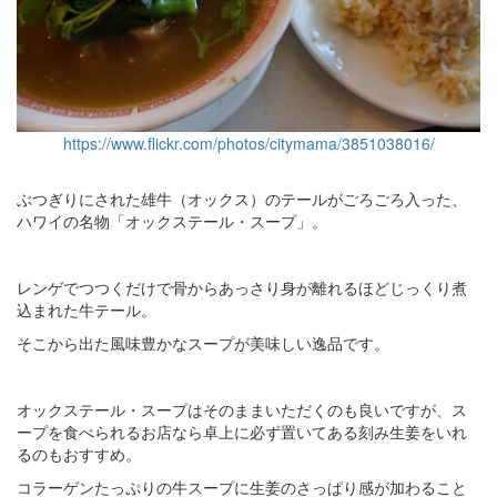
https://www.flickr.com/photos/citymama/3851038016/
ぶつぎりにされた雄牛（オックス）のテールがごろごろ入った、
ハワイの名物「オックステール・スープ」。
レンゲでつつくだけで骨からあっさり身が離れるほどじっくり煮
込まれた牛テール。
そこから出た風味豊かなスープが美味しい逸品です。
オックステール・スープはそのままいただくのも良いですが、ス
ープを食べられるお店なら卓上に必ず置いてある刻み生姜をいれ
るのもおすすめ。
コラーゲンたっぷりの牛スープに生姜のさっぱり感が加わること