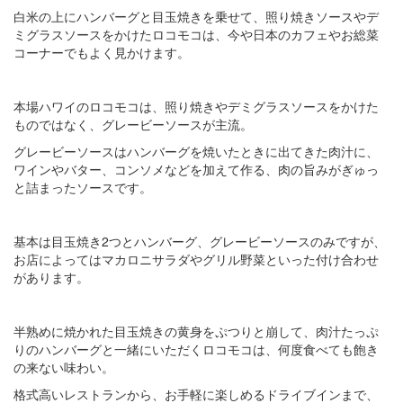
白米の上にハンバーグと目玉焼きを乗せて、照り焼きソースやデ
ミグラスソースをかけたロコモコは、今や日本のカフェやお総菜
コーナーでもよく見かけます。
本場ハワイのロコモコは、照り焼きやデミグラスソースをかけた
ものではなく、グレービーソースが主流。
グレービーソースはハンバーグを焼いたときに出てきた肉汁に、
ワインやバター、コンソメなどを加えて作る、肉の旨みがぎゅっ
と詰まったソースです。
基本は目玉焼き2つとハンバーグ、グレービーソースのみですが、
お店によってはマカロニサラダやグリル野菜といった付け合わせ
があります。
半熟めに焼かれた目玉焼きの黄身をぷつりと崩して、肉汁たっぷ
りのハンバーグと一緒にいただくロコモコは、何度食べても飽き
の来ない味わい。
格式高いレストランから、お手軽に楽しめるドライブインまで、