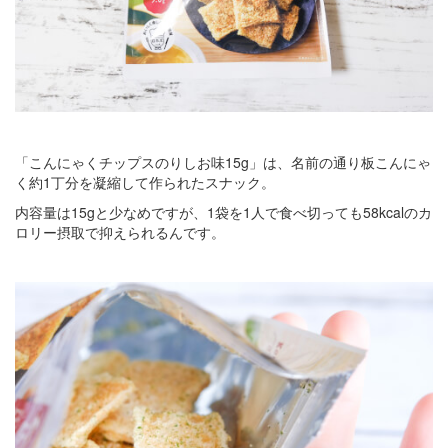
「こんにゃくチップスのりしお味15g」は、名前の通り板こんにゃ
く約1丁分を凝縮して作られたスナック。
内容量は15gと少なめですが、1袋を1人で食べ切っても58kcalのカ
ロリー摂取で抑えられるんです。