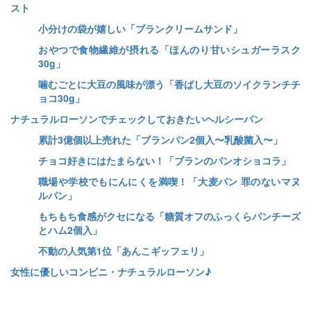
スト
小分けの袋が嬉しい「ブランクリームサンド」
おやつで食物繊維が摂れる「ほんのり甘いシュガーラスク
30g」
噛むごとに大豆の風味が漂う「香ばし大豆のソイクランチチ
ョコ30g」
ナチュラルローソンでチェックしておきたいヘルシーパン
累計3億個以上売れた「ブランパン2個入〜乳酸菌入〜」
チョコ好きにはたまらない！「ブランのパンオショコラ」
職場や学校でもにんにくを満喫！「大麦パン 罪のないマヌ
ルパン」
もちもち食感がクセになる「糖質オフのふっくらパンチーズ
とハム2個入」
不動の人気第1位「あんこギッフェリ」
女性に優しいコンビニ・ナチュラルローソン♪