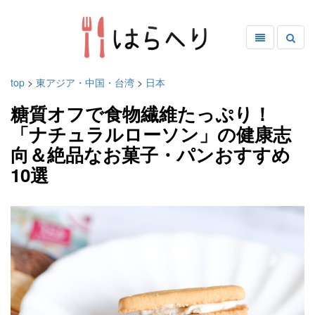
top
>
東アジア・中国・台湾
>
日本
糖質オフで食物繊維たっぷり！
「ナチュラルローソン」の健康志
向＆絶品なお菓子・パンおすすめ
10選