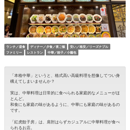
ランチ／昼食
ディナー／夕食／夜ご飯
安い／格安／リーズナブル
ファミリー
レストラン
中華／餃子／小籠包
「本格中華」というと、格式高い高級料理を想像してつい身
構えてしまいませんか？
実は、中華料理は日常的に食べられる家庭的なメニューがほ
とんど。
和食にも家庭の味があるように、中華にも家庭の味があるの
です。
「紅虎餃子房」は、肩肘はらずカジュアルに中華料理が食べ
られるお店。