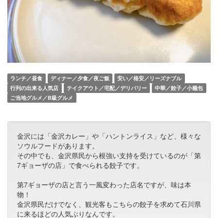
ランチ／昼食
ディナー／夕食／夜ご飯
安い／格安／リーズナブル
行列の出来る人気店
テイクアウト／宅配／デリバリー
中華／餃子／小籠包
ご当地グルメ／B級グルメ
金沢には「金沢カレー」や「ハントンライス」など、様々な
ソウルフードがあります。
その中でも、金沢県民から根強い支持を受けているのが「第
7ギョーザの店」で食べられる餃子です。
第7ギョーザの店と言う一風変わった店名ですが、味は本
物！
金沢県民だけでなく、観光客もこちらの餃子を求めて石川県
に来るほどの人気ぶりなんです。