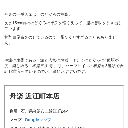
舟楽の一番人気は、のどぐろの棒鮨。
長さ15cm弱ののどぐろの半身を軽く炙って、脂の旨味を引き出し
ています。
甘酢白昆布をのせているので、脂がくどすぎることもありませ
ん。
棒鮨の定番である、鯖と人気の海老、そしてのどぐろの3種類が一
度に楽しめる「棒鮨三撰 彩」は、ハーフサイズの棒鮨が3種類で合
計12貫入っているのでお土産におすすめです。
舟楽 近江町本店
住所
: 石川県金沢市上近江町24-1
マップ
:
Googleマップ
アクセス
: JR北陸本線金沢駅より徒歩16分