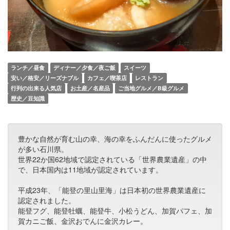
ランチ／昼食
ディナー／夕食／夜ご飯
スイーツ
安い／格安／リーズナブル
カフェ／喫茶店
レストラン
行列の出来る人気店
お土産／名産品
ご当地グルメ／B級グルメ
歴史／豆知識
豊かな自然が育む山の幸、海の幸をふんだんに使ったグルメ
が多い石川県。
世界22か国62地域で認定されている「世界農業遺産」の中
で、日本国内は11地域が認定されています。
平成23年、「能登の里山里海」は日本初の世界農業遺産に
認定されました。
能登フグ、能登牡蠣、能登牛、小松うどん、加賀パフェ、加
賀カニご飯、金沢おでんに金沢カレー。