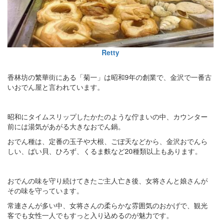
Retty
香林坊の繁華街にある「菊一」は昭和9年の創業で、金沢で一番古
いおでん屋と言われています。
昭和にタイムスリップしたかたのような佇まいの中、カウンター
前には湯気があがる大きなおでん鍋。
おでん種は、定番の玉子や大根、ごぼ天などから、金沢おでんら
しい、ばい貝、ひろず、くるま麩など20種類以上もあります。
おでんの味を守り続けてきたご主人亡き後、女将さんと娘さんが
その味を守っています。
常連さんが多い中、女将さんの柔らかな雰囲気のおかげで、観光
客でも女性一人でもすっと入り込めるのが魅力です。